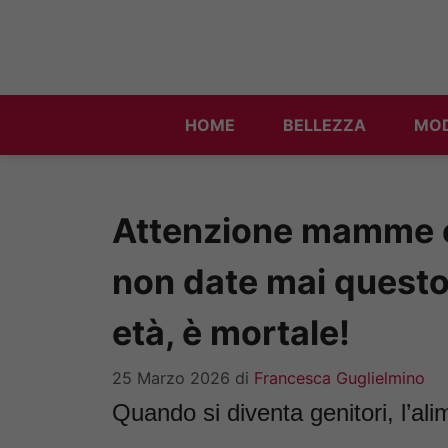
Vai
al
contenuto
HOME
BELLEZZA
MO
Attenzione mamme e 
non date mai questo 
età, è mortale!
25 Marzo 2026
di
Francesca Guglielmino
Quando si diventa genitori, l’ali