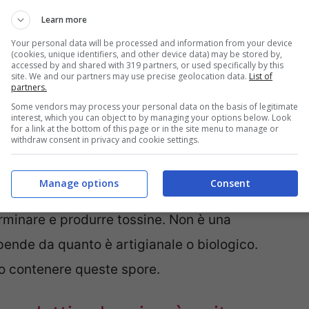
Learn more
piccoli diventa veleno
Your personal data will be processed and information from your device
(cookies, unique identifiers, and other device data) may be stored by,
accessed by and shared with 319 partners, or used specifically by this
chi e più apprezzati dall’uomo. Le sue proprietà
site. We and our partners may use precise geolocation data.
List of
partners.
no note da millenni. Lo usiamo per la tosse,
Some vendors may process your personal data on the basis of legitimate
interest, which you can object to by managing your options below. Look
in modo naturale. Ma quello che per un adulto è
for a link at the bottom of this page or in the site menu to manage or
withdraw consent in privacy and cookie settings.
anno di età può diventare un pericolo
aventosa:
il miele può contenere spore del
Manage options
Consent
microrganismo che nell’intestino immaturo del
erminare e produrre tossine. Non è una
ipende da quanto è artigianale o biologico.
no contenere queste spore.