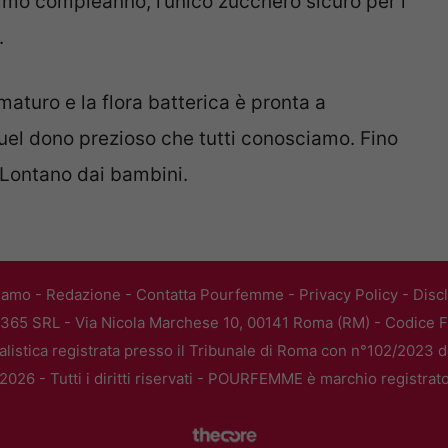
imo compleanno, l’unico zucchero sicuro per i
.
maturo e la flora batterica è pronta a
 quel dono prezioso che tutti conosciamo. Fino
. Lontano dai bambini.
iamo
-
Redazione
-
Contatta Pourfemme
-
Privacy Policy
-
Disc
365 SRL - Via Nicola Marchese 10, 00141 Roma (RM) - Codice Fi
alistica registrata presso il Tribunale di Roma con n°102/2023 
026 - Tutti i diritti riservati - POURFEMME è marchio registrat