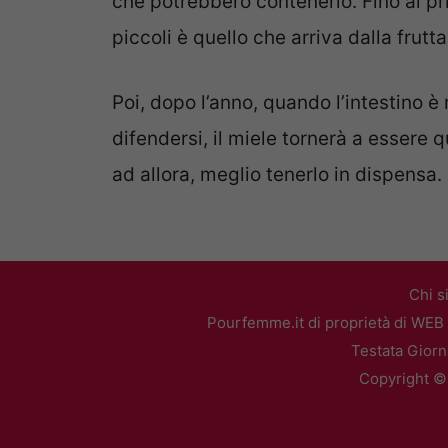
che potrebbero contenerlo. Fino al pr
piccoli è quello che arriva dalla frutta
Poi, dopo l’anno, quando l’intestino è 
difendersi, il miele tornerà a essere
ad allora, meglio tenerlo in dispensa
Chi s
Pourfemme.it di proprietà di WEB 
Testata Giorn
Copyright ©2