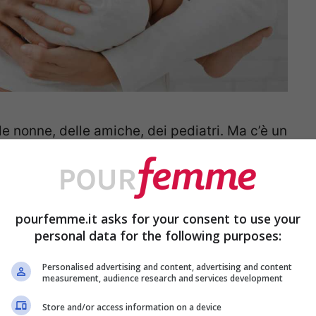
elle nonne, delle amiche, dei pediatri. Ma c’è un
à, con la migliore delle intenzioni,
do di fare del bene, senza sapere che
pourfemme.it asks for your consent to use your
personal data for the following purposes:
to esotico. È qualcosa che tutti abbiamo in
Personalised advertising and content, advertising and content
imedio naturale, una medicina dolce. Ed è
measurement, audience research and services development
o.
Store and/or access information on a device