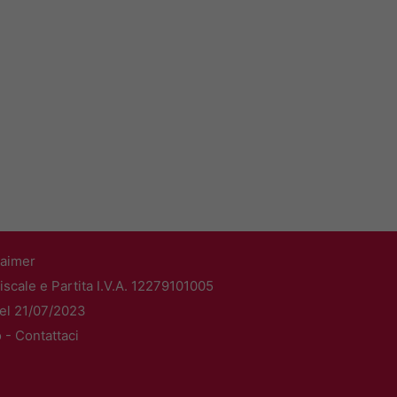
laimer
scale e Partita I.V.A. 12279101005
del 21/07/2023
o -
Contattaci