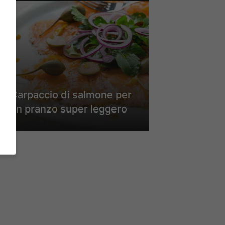
Carpaccio di salmone per
un pranzo super leggero