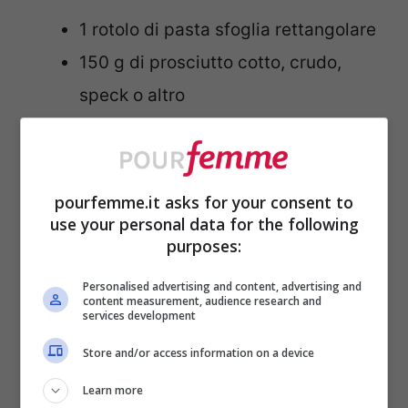
1 rotolo di pasta sfoglia rettangolare
150 g di prosciutto cotto, crudo,
speck o altro
Grana Padano grattugiato q.b. per
spolverare
Pepe q.b.
pourfemme.it asks for your consent to
use your personal data for the following
Formaggio a fette spesse q.b. per
purposes:
creare le stelline
Personalised advertising and content, advertising and
content measurement, audience research and
services development
COME SI PREPARANO GLI
Store and/or access information on a device
ALBERELLI RUSTICI CON
Learn more
PROSCIUTTO E FORMAGGIO