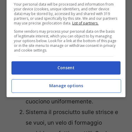
Your personal data will be processed and information from
your device (cookies, unique identifiers, and other device
data) may be stored by, accessed by and shared with 319
Inizia scaldando leggermente il
partners, or used specifically by this site. We and our partners
may use precise geolocation data.
List of partners.
forno a 180 gradi in modalità
Some vendors may process your personal data on the basis
of legitimate interest, which you can object to by managing
ventilato. Srotola poi la pasta sfoglia
your options below. Look for a link at the bottom of this page
or in the site menu to manage or withdraw consent in privacy
su un piano leggermente infarinato e
and cookie settings.
tagliala in rettangoli della
Consent
dimensione che preferisci. Io di
solito faccio circa 8 sitisce uguali,
Manage options
così tutti hanno la stessa forma e
cuociono uniformemente.
Sistema il prosciutto sulle strisce e
se vuoi, un velo di formaggio