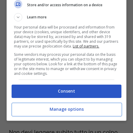
Store and/or access information on a device
pratico, con esempi reali e
tecniche
Learn more
applicabili fin da subito
.
Your personal data will be processed and information from
your device (cookies, unique identifiers, and other device
data) may be stored by, accessed by and shared with 319
Questi due libri sono complementari e ti
partners, or used specifically by this site. We and our partners
may use precise geolocation data.
List of partners.
offrono una combinazione vincente:
Some vendors may process your personal data on the basis
“Donne che corrono con i lupi” ti risveglia
of legitimate interest, which you can object to by managing
your options below. Look for a link at the bottom of this page
or in the site menu to manage or withdraw consent in privacy
la forza interiore, la passione e
and cookie settings.
l’autenticità, mentre “Atomic Habits” ti dà
Consent
gli strumenti pratici per tradurre quella
energia in
azioni quotidiane
che ti
Manage options
porteranno verso i tuoi obiettivi.
Non devi leggere subito tutto in un colpo