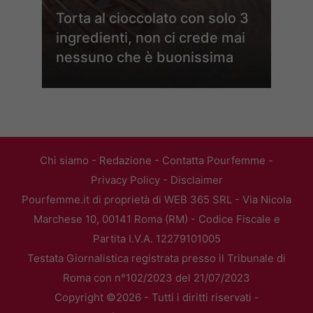
Torta al cioccolato con solo 3
ingredienti, non ci crede mai
nessuno che è buonissima
Chi siamo
-
Redazione
-
Contatta Pourfemme
-
Privacy Policy
-
Disclaimer
Pourfemme.it di proprietà di WEB 365 SRL - Via Nicola
Marchese 10, 00141 Roma (RM) - Codice Fiscale e
Partita I.V.A. 12279101005
Testata Giornalistica registrata presso il Tribunale di
Roma con n°102/2023 del 21/07/2023
Copyright ©2026 - Tutti i diritti riservati -