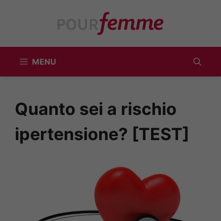
Vai
al
contenuto
MENU
Quanto sei a rischio
ipertensione? [TEST]