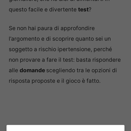
questo facile e divertente
test
?
Se non hai paura di approfondire
l’argomento e di scoprire quanto sei un
soggetto a rischio ipertensione, perché
non provare a fare il test: basta rispondere
alle
domande
scegliendo tra le opzioni di
risposta proposte e il gioco è fatto.