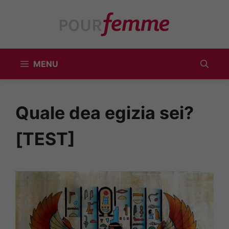
Vai
al
contenuto
MENU
Quale dea egizia sei?
[TEST]