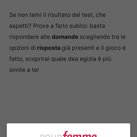
Se non temi il risultato del test, che
aspetti? Prova a farlo subito: basta
rispondere alle
domande
scegliendo tra le
opzioni di
risposta
già presenti e il gioco è
fatto, scoprirai quale dea egizia è più
simile a te!