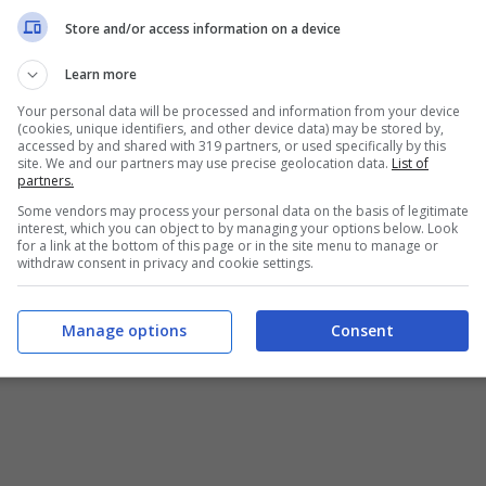
ia e quale stile risponde meglio alle tue
Store and/or access information on a device
 scoprire il risultato finale.
Learn more
Your personal data will be processed and information from your device
(cookies, unique identifiers, and other device data) may be stored by,
accessed by and shared with 319 partners, or used specifically by this
site. We and our partners may use precise geolocation data.
List of
partners.
Some vendors may process your personal data on the basis of legitimate
interest, which you can object to by managing your options below. Look
for a link at the bottom of this page or in the site menu to manage or
withdraw consent in privacy and cookie settings.
Manage options
Consent