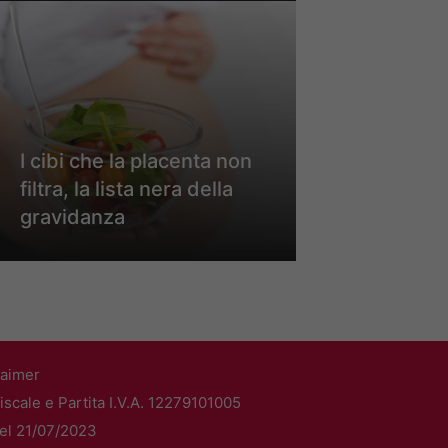
I cibi che la placenta non
filtra, la lista nera della
gravidanza
laimer
scale e Partita I.V.A. 12279101005
del 21/07/2023