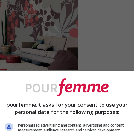
sa
? Secondo le ultime tendenze dell’interior
ovi trend per arredare casa. Le fantasie e gli
pourfemme.it asks for your consent to use your
, moderna, con effetti optical, ogni fantasia
personal data for the following purposes:
. E tu sapresti decidere il modello di carta
Personalised advertising and content, advertising and content
la tua casa? Rispondendo alle domande di
measurement, audience research and services development