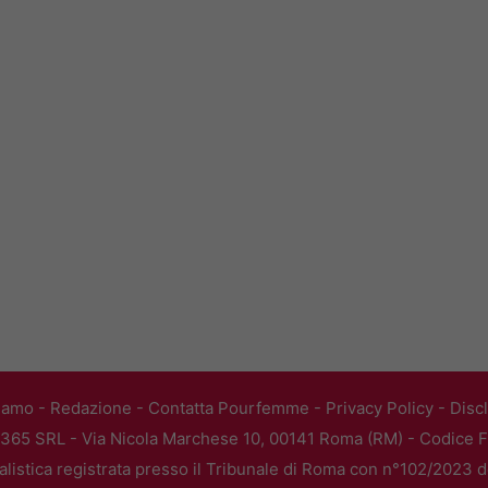
iamo
-
Redazione
-
Contatta Pourfemme
-
Privacy Policy
-
Disc
365 SRL - Via Nicola Marchese 10, 00141 Roma (RM) - Codice Fi
alistica registrata presso il Tribunale di Roma con n°102/2023 