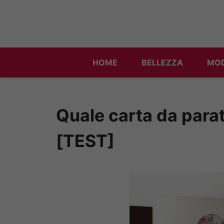
Vai
al
contenuto
HOME
BELLEZZA
MO
Quale carta da parat
[TEST]