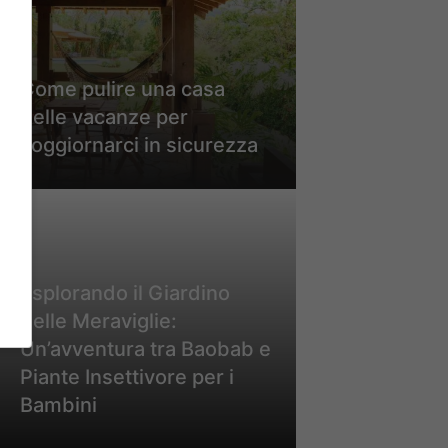
Come pulire una casa
delle vacanze per
soggiornarci in sicurezza
Esplorando il Giardino
delle Meraviglie:
Un’avventura tra Baobab e
Piante Insettivore per i
Bambini