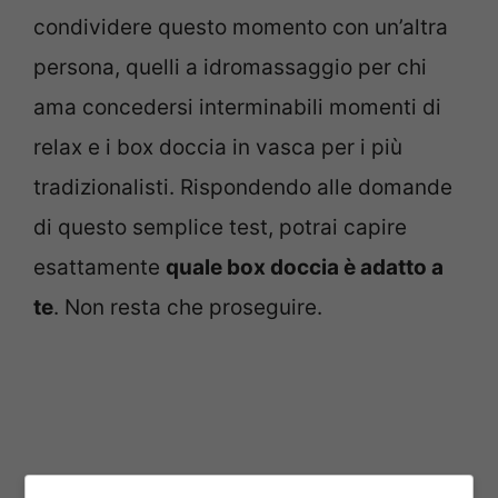
condividere questo momento con un’altra
persona, quelli a idromassaggio per chi
ama concedersi interminabili momenti di
relax e i box doccia in vasca per i più
tradizionalisti. Rispondendo alle domande
di questo semplice test, potrai capire
esattamente
quale box doccia è adatto a
te
. Non resta che proseguire.