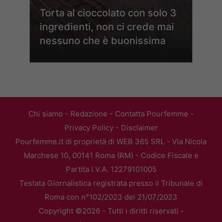
Torta al cioccolato con solo 3
ingredienti, non ci crede mai
nessuno che è buonissima
Chi siamo
-
Redazione
-
Contatta Pourfemme
-
Privacy Policy
-
Disclaimer
Pourfemme.it di proprietà di WEB 365 SRL - Via Nicola
Marchese 10, 00141 Roma (RM) - Codice Fiscale e
Partita I.V.A. 12279101005
Testata Giornalistica registrata presso il Tribunale di
Roma con n°102/2023 del 21/07/2023
Copyright ©2026 - Tutti i diritti riservati -