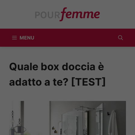
Vai
al
contenuto
MENU
Quale box doccia è
adatto a te? [TEST]