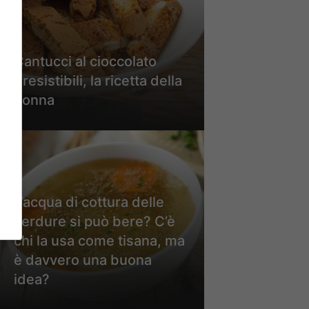
Cantucci al cioccolato
irresistibili, la ricetta della
nonna
L’acqua di cottura delle
verdure si può bere? C’è
chi la usa come tisana, ma
è davvero una buona
idea?