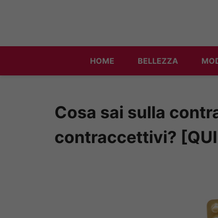
Vai
al
contenuto
HOME
BELLEZZA
MO
Cosa sai sulla contr
contraccettivi? [QU