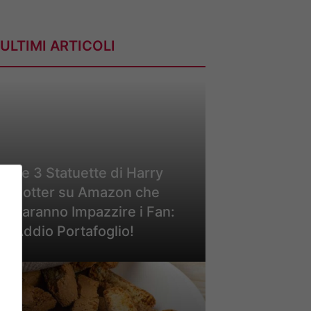
ULTIMI ARTICOLI
Le 3 Statuette di Harry
Potter su Amazon che
Faranno Impazzire i Fan:
Addio Portafoglio!