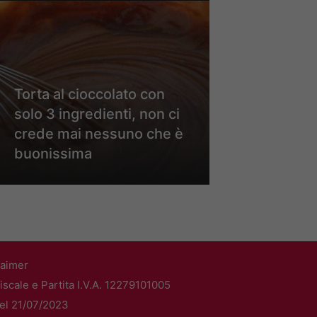
Torta al cioccolato con
solo 3 ingredienti, non ci
crede mai nessuno che è
buonissima
laimer
scale e Partita I.V.A. 12279101005
del 21/07/2023