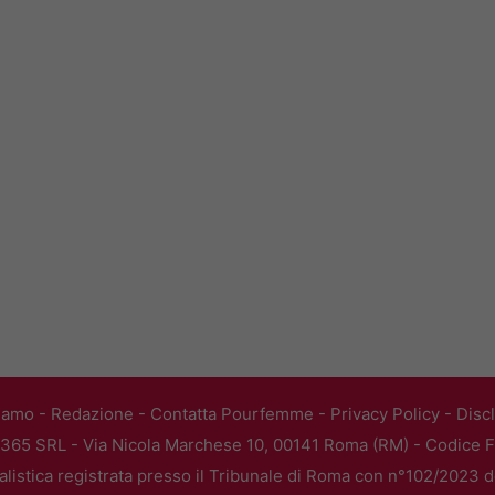
iamo
-
Redazione
-
Contatta Pourfemme
-
Privacy Policy
-
Disc
365 SRL - Via Nicola Marchese 10, 00141 Roma (RM) - Codice Fi
alistica registrata presso il Tribunale di Roma con n°102/2023 