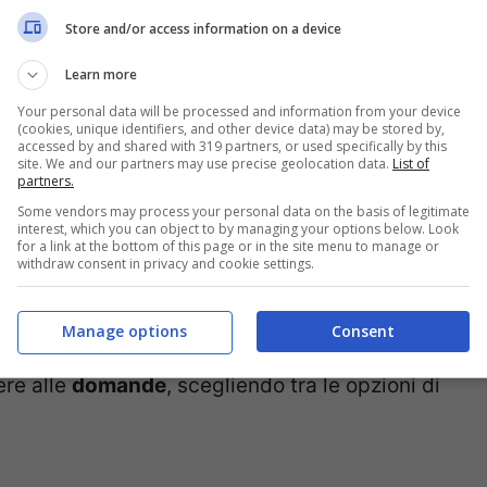
 sui metodi contraccettivi?
Lo sai quali sono
Store and/or access information on a device
isponibili? Prova ad informarti con il nostro
Learn more
 sull’argomento, e intanto troverai alcune utili
Your personal data will be processed and information from your device
pillola anticoncezionale
, del
preservativo
,
(cookies, unique identifiers, and other device data) may be stored by,
accessed by and shared with 319 partners, or used specifically by this
concezionali
, anche quelli naturali. Ricorda
site. We and our partners may use precise geolocation data.
List of
partners.
er una maternità responsabile, e prova a
Some vendors may process your personal data on the basis of legitimate
interest, which you can object to by managing your options below. Look
for a link at the bottom of this page or in the site menu to manage or
withdraw consent in privacy and cookie settings.
a la tua conoscenza e di valutare se sei a
Manage options
Consent
 la
contraccezione e i metodi contraccettivi
,
ere alle
domande
, scegliendo tra le opzioni di