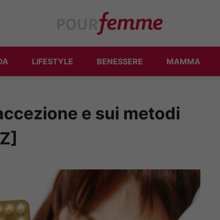
DA
LIFESTYLE
BENESSERE
MAMMA
accezione e sui metodi
IZ]