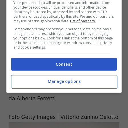
the 64th Cannes Film Festival on May 13,
Your personal data will be processed and information from
your device (cookies, unique identifiers, and other device
2011 in Cannes, France. (Photo by Andreas
data) may be stored by, accessed by and shared with 319
partners, or used specifically by this site. We and our partners
Rentz/Getty Images)
may use precise geolocation data.
List of partners.
Some vendors may process your personal data on the basis
Chiara Ferragni al Cannes Film
of legitimate interest, which you can object to by managing
your options below. Look for a link at the bottom of this page
Festival nel 2011
or in the site menu to manage or withdraw consent in privacy
and cookie settings.
Ma non era la prima volta che calpestava il
Consent
red carpet della rinomata rassegna
cinematografica: eccola qui nel 2011 con
Manage options
un abito rosa antico firmato, ovviamente,
da Alberta Ferretti
Foto Getty Images | Vittorio Zunino Celotto