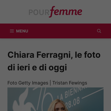
Vai
al
contenuto
MENU
Chiara Ferragni, le foto
di ieri e di oggi
Foto Getty Images | Tristan Fewings