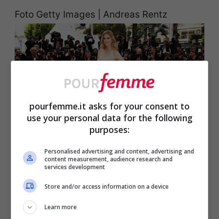
Foto Getty Images | Andreas Rentz
pourfemme.it asks for your consent to
use your personal data for the following
purposes:
Personalised advertising and content, advertising and
content measurement, audience research and
CANNES, FRANCE - MAY 13: Chiara
services development
Ferragni attends the "Habemus Papam"
Store and/or access information on a device
premiere at the Palais des Festivals during
Learn more