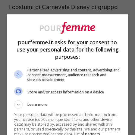
I costumi di Carnevale Disney di gruppo
sono sicuramente un’idea brillante e,
soprattutto, molto scenografica. Quindi, se
insieme ai vostri amici siete alla ricerca del
pourfemme.it asks for your consent to
use your personal data for the following
gruppo perfetto, noi abbiamo ben pensato
purposes:
di raccogliere delle idee per voi!
Personalised advertising and content, advertising and
content measurement, audience research and
services development
Potreste interpretare alcune principesse
accompagnate dai loro principi, quindi
Store and/or access information on a device
optare per i classici abiti come quello di
Learn more
Cenerentola, Biancaneve, Aurora e Bella.
Your personal data will be processed and information from
your device (cookies, unique identifiers, and other device
Se volete cambiare genere, allora potreste
data) may be stored by, accessed by and shared with 319
partners, or used specifically by this site. We and our partners
may use precise geolocation data.
List of partners.
interpretare Peter Pan accompagnato da