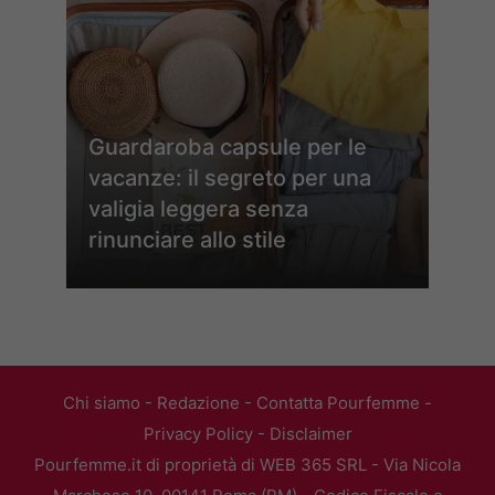
Guardaroba capsule per le
vacanze: il segreto per una
valigia leggera senza
rinunciare allo stile
Chi siamo
-
Redazione
-
Contatta Pourfemme
-
Privacy Policy
-
Disclaimer
Pourfemme.it di proprietà di WEB 365 SRL - Via Nicola