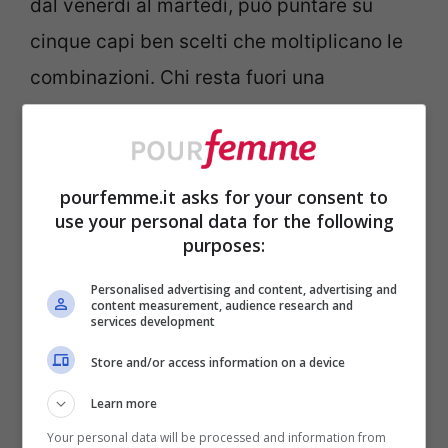
dal venerdì al martedì, può puntare su
cinque capi ben scelti che moltiplicano le
combinazioni. Chi resta fuori una
settimana intera deve pensare a
stratificare: tessuti leggeri da sovrapporre,
colori neutri che si mescolano tra loro,
pourfemme.it asks for your consent to
use your personal data for the following
accessori che cambiano la faccia dello
purposes:
stesso outfit. L’obiettivo è non portare
Personalised advertising and content, advertising and
nulla che si usi una volta sola. Ogni capo
content measurement, audience research and
services development
deve lavorare almeno in due contesti
Store and/or access information on a device
diversi.
Learn more
I cinque capi che salvano ogni partenza
Your personal data will be processed and information from