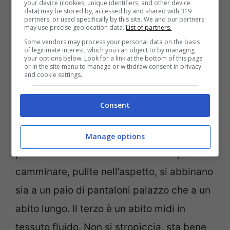
your device (cookies, unique identifiers, and other device
pasquale
data) may be stored by, accessed by and shared with 319
partners, or used specifically by this site. We and our partners
may use precise geolocation data.
List of partners.
Il primo è un trench beige o cammello.
Some vendors may process your personal data on the basis
of legitimate interest, which you can object to by managing
your options below. Look for a link at the bottom of this page
Leggero, impermeabile, elegante. Si
or in the site menu to manage or withdraw consent in privacy
and cookie settings.
indossa sopra un vestito per la messa,
sopra jeans e maglietta per una
Consent
passeggiata, e la sera tiene lontano il
fresco senza appesantire. Il secondo è un
Manage options
paio di sneakers bianche. Comode per
camminare, pulite nell’aspetto, si abbinano
sia a un paio di pantaloni palazzo che a un
abito lungo. Il terzo è un abito midi in
tessuto fluido. Non si stropiccia, sta bene