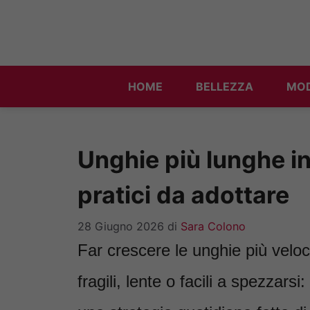
Vai
al
contenuto
HOME
BELLEZZA
MO
Unghie più lunghe in 
pratici da adottare
28 Giugno 2026
di
Sara Colono
Far crescere le unghie più veloc
fragili, lente o facili a spezzar