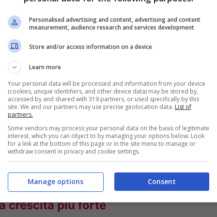
ni possono aiutare a renderle più forti e
le è la matrice, cioè la zona da cui nasce
Personalised advertising and content, advertising and content
measurement, audience research and services development
rice ungueale
significa favorire una crescita
Store and/or access information on a device
Learn more
Your personal data will be processed and information from your device
dall’interno e dall’esterno. Da una parte
(cookies, unique identifiers, and other device data) may be stored by,
accessed by and shared with 319 partners, or used specifically by this
ali e proteine; dall’altra servono
site. We and our partners may use precise geolocation data.
List of
partners.
rretta e pause dai trattamenti troppo invasivi.
Some vendors may process your personal data on the basis of legitimate
interest, which you can object to by managing your options below. Look
rzante una volta ogni tanto:
la vera differenza
for a link at the bottom of this page or in the site menu to manage or
withdraw consent in privacy and cookie settings.
ando le unghie tendono a sfaldarsi o a
si.
Manage options
Consent
a crescita più forte