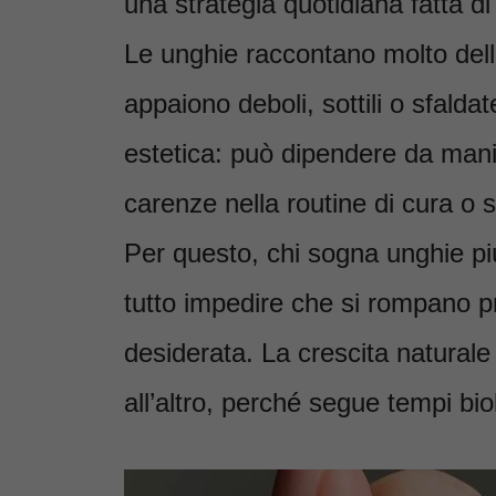
una strategia quotidiana fatta di 
Le unghie raccontano molto dell
appaiono deboli, sottili o sfald
estetica: può dipendere da manic
carenze nella routine di cura o
Per questo, chi sogna unghie più
tutto impedire che si rompano p
desiderata. La crescita natural
all’altro, perché segue tempi bio