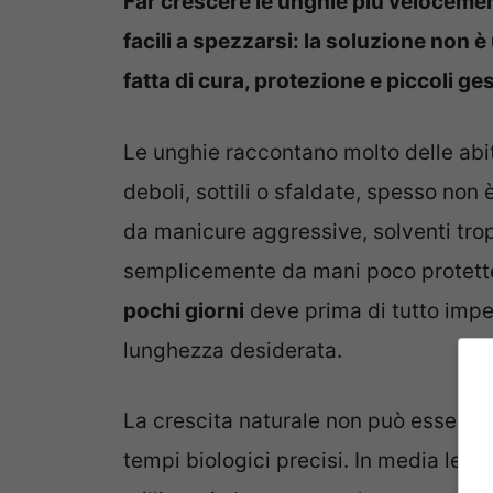
Far crescere le unghie più velocemente 
facili a spezzarsi: la soluzione non 
fatta di cura, protezione e piccoli ges
Le unghie raccontano molto delle abi
deboli, sottili o sfaldate, spesso non
da manicure aggressive, solventi tropp
semplicemente da mani poco protette
pochi giorni
deve prima di tutto impe
lunghezza desiderata.
La crescita naturale non può essere s
tempi biologici precisi. In media le u