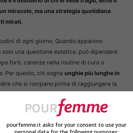
è il desiderio di chi le vede fragili, lente o
è un miracolo, ma una strategia quotidiana
ti mirati.
tudini di ogni giorno. Quando appaiono
 è solo una questione estetica: può dipendere
o forti, carenze nella routine di cura o
. Per questo, chi sogna
unghie più lunghe in
dire che si rompano prima di raggiungere la
travolta da un giorno all’altro, perché segue
nghie delle mani crescono di circa pochi
pourfemme.it asks for your consent to use your
personal data for the following purposes: