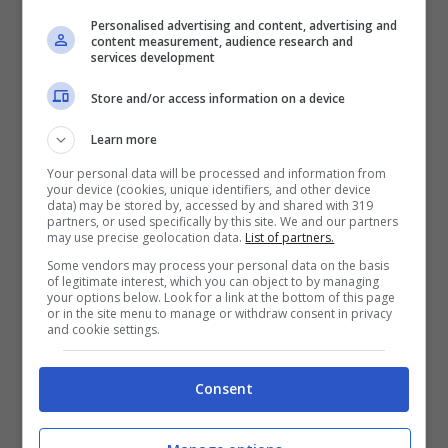
particolari conformazioni anatomiche
Personalised advertising and content, advertising and
content measurement, audience research and
dell’unghia, traumi ripetuti dovuti ad
services development
attività sportive e un’eccessiva
Store and/or access information on a device
sudorazione dei piedi. I primi segnali da
Learn more
osservare sono il dolore localizzato lungo il
Your personal data will be processed and information from
your device (cookies, unique identifiers, and other device
bordo dell’unghia, il gonfiore e
data) may be stored by, accessed by and shared with 319
partners, or used specifically by this site. We and our partners
l’arrossamento della pelle vicina. Nei casi
may use precise geolocation data.
List of partners.
Some vendors may process your personal data on the basis
più avanzati possono comparire
of legitimate interest, which you can object to by managing
your options below. Look for a link at the bottom of this page
secrezioni, tessuto infiammato e una
or in the site menu to manage or withdraw consent in privacy
and cookie settings.
maggiore sensibilità al contatto. In
presenza di questi sintomi,
intervenire
Consent
nelle fasi iniziali può evitare complicazioni