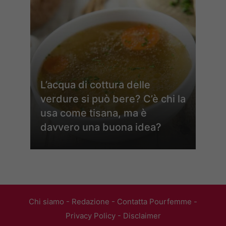
L’acqua di cottura delle
verdure si può bere? C’è chi la
usa come tisana, ma è
davvero una buona idea?
Chi siamo
-
Redazione
-
Contatta Pourfemme
-
Privacy Policy
-
Disclaimer