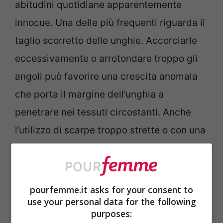
abitudini quotidiane apparentemente
innocue. Una delle più frequenti riguarda il
taglio scorretto delle unghie. Accorciarle
eccessivamente o arrotondare troppo gli
angoli può favorire una crescita anomala
che porta il margine dell’unghia a
penetrare nei tessuti circostanti. Anche
l’utilizzo di scarpe troppo strette o con una
punta compressa può esercitare una
pressione costante sulle dita, aumentando
il rischio di sviluppare il problema.
pourfemme.it asks for your consent to
use your personal data for the following
purposes:
Tra gli altri fattori predisponenti rientrano