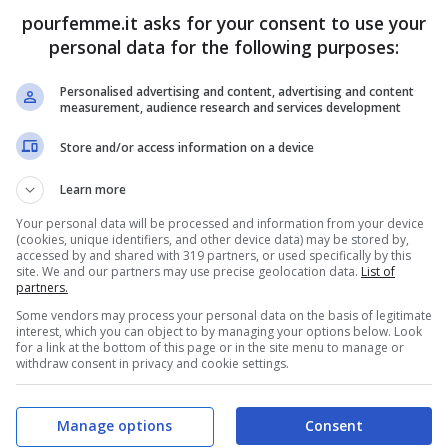
pourfemme.it asks for your consent to use your
personal data for the following purposes:
ltà, mentre ero alla ricerca disperata di
Personalised advertising and content, advertising and content
measurement, audience research and services development
inesauribili di cioccolato, da buona
Store and/or access information on a device
ento e l’altro, è nata lei: una
cioccolata
Learn more
trepitoso. Ti assicuro che non ha niente da
Your personal data will be processed and information from your device
talmente buona, che spesso la preparo anche
(cookies, unique identifiers, and other device data) may be stored by,
accessed by and shared with 319 partners, or used specifically by this
orge della differenza.
site. We and our partners may use precise geolocation data.
List of
partners.
Some vendors may process your personal data on the basis of legitimate
hissime calorie gusto WOW!
interest, which you can object to by managing your options below. Look
for a link at the bottom of this page or in the site menu to manage or
withdraw consent in privacy and cookie settings.
 nella giusta consistenza e in un piccolo
nto giusto. Niente latte, niente zucchero, ma
Manage options
Consent