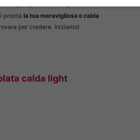
di dai, prepara la tazza più bella che hai e
sì pronta
la tua meravigliosa e calda
provare per credere. Iniziamo!
olata calda light