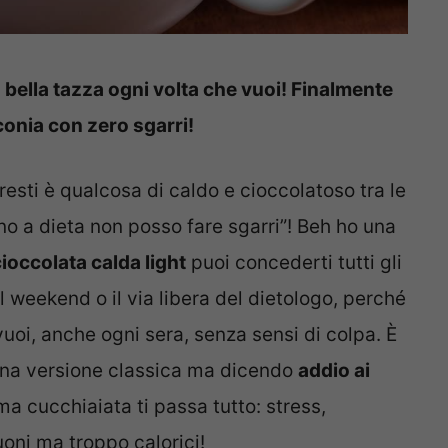
a bella tazza ogni volta che vuoi! Finalmente
conia con zero sgarri!
rresti è qualcosa di caldo e cioccolatoso tra le
no a dieta non posso fare sgarri”! Beh ho una
ioccolata calda light
puoi concederti tutti gli
l weekend o il via libera del dietologo, perché
oi, anche ogni sera, senza sensi di colpa. È
una versione classica ma dicendo
addio ai
ma cucchiaiata ti passa tutto: stress,
uoni ma troppo calorici!