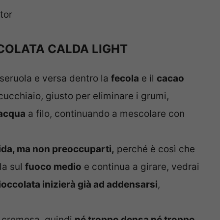
tor
COLATA CALDA LIGHT
seruola e versa dentro la
fecola
e il
cacao
cucchiaio, giusto per eliminare i grumi,
’acqua
a filo, continuando a mescolare con
uida, ma non preoccuparti,
perché è così che
la sul
fuoco medio
e continua a girare, vedrai
ioccolata inizierà già ad addensarsi
,
 cremosa, quindi
né troppo densa né troppo