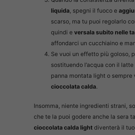
liquida
, spegni il fuoco e
aggiun
scarso, ma tu puoi regolarlo c
quindi e
versala subito nelle t
affondarci un cucchiaino e man
Se vuoi un effetto più goloso, p
sostituendo l’acqua con il latt
panna montata light o sempre v
cioccolata calda
.
Insomma, niente ingredienti strani, so
che te la puoi godere anche la sera ta
cioccolata calda light
diventerà il tuo