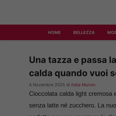
Vai
al
contenuto
HOME
BELLEZZA
MO
Una tazza e passa la
calda quando vuoi s
4 Novembre 2025
di
Italia Murolo
Cioccolata calda light cremosa ed
senza latte né zucchero. La nuo