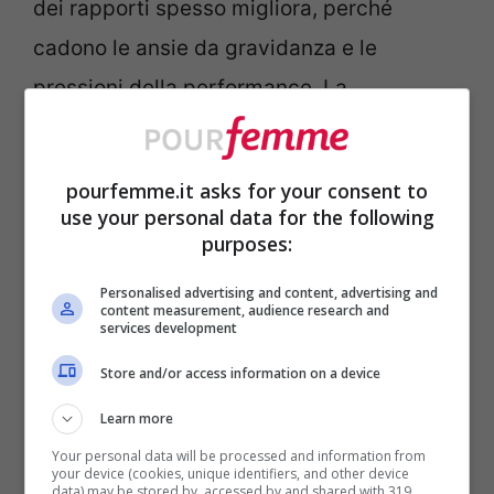
dei rapporti spesso migliora, perché
cadono le ansie da gravidanza e le
pressioni della performance. La
consulenza di una ginecologa esperta in
menopausa può aiutare: esistono terapie
pourfemme.it asks for your consent to
ormonali locali (a base di estrogeni in
use your personal data for the following
purposes:
crema o ovuli) che risolvono la secchezza
senza gli effetti sistemici della terapia
Personalised advertising and content, advertising and
content measurement, audience research and
ormonale sostitutiva.
services development
Store and/or access information on a device
La vera ricetta non è
Learn more
medica, è mentale: dialogo,
Your personal data will be processed and information from
tempo e riscoperta
your device (cookies, unique identifiers, and other device
data) may be stored by, accessed by and shared with 319