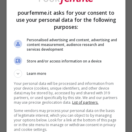
chiare e spumose dopodiché, versa
pourfemme.it asks for your consent to
a filo il
latte
e mescola
use your personal data for the following
energicamente fino ad ottenere una
purposes:
crema densa e invitante.
Personalised advertising and content, advertising and
content measurement, audience research and
A questo punto unisci la
farina
services development
setacciata con il
lievito
e gira con
Store and/or access information on a device
una spatola, dal basso verso l’alto,
Learn more
giusto il tempo di amalgamare tutto.
Your personal data will be processed and information from
Ottenuto poi un impasto cremoso,
your device (cookies, unique identifiers, and other device
data) may be stored by, accessed by and shared with 319
partners, or used specifically by this site. We and our partners
versalo negli stampini da muffin
may use precise geolocation data.
List of partners.
riempiendoli per 3/4
della loro
Some vendors may process your personal data on the basis
of legitimate interest, which you can object to by managing
capacità, così durante la cottura
your options below. Look for a link at the bottom of this page
or in the site menu to manage or withdraw consent in privacy
and cookie settings.
cresceranno belli gonfi e tondi.