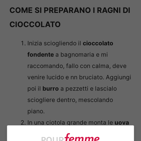
COME SI PREPARANO I RAGNI DI
CIOCCOLATO
Inizia sciogliendo il
cioccolato
fondente
a bagnomaria e mi
raccomando, fallo con calma, deve
venire lucido e nn bruciato. Aggiungi
poi il
burro
a pezzetti e lascialo
sciogliere dentro, mescolando
piano.
In una ciotola grande monta le
uova
con lo
zucchero
finché diventano