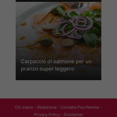
Carpaccio di salmone per un
pranzo super leggero
Chi siamo
-
Redazione
-
Contatta Pourfemme
-
Privacy Policy
-
Disclaimer