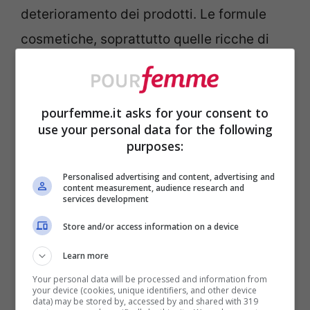
deterioramento dei prodotti. Le formule
cosmetiche, soprattutto quelle ricche di
ingredienti naturali o prive di conservanti
aggressivi, tendono a destabilizzarsi più
pourfemme.it asks for your consent to
facilmente in ambienti troppo caldi o
use your personal data for the following
umidi.
La soluzione migliore è scegliere un
purposes:
luogo fresco, asciutto e lontano dalla luce
Personalised advertising and content, advertising and
diretta del sole
, come un cassetto o un
content measurement, audience research and
services development
contenitore chiuso.
Store and/or access information on a device
Learn more
Anche l’igiene gioca un ruolo decisivo nella
Your personal data will be processed and information from
durata dei cosmetici. Toccare creme e
your device (cookies, unique identifiers, and other device
data) may be stored by, accessed by and shared with 319
trucchi con mani non perfettamente pulite