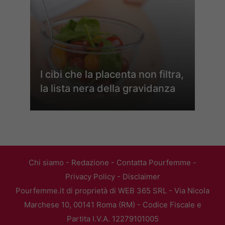
I cibi che la placenta non filtra,
la lista nera della gravidanza
Chi siamo
-
Redazione
-
Contatta Pourfemme
-
Privacy Policy
-
Disclaimer
Pourfemme.it di proprietà di WEB 365 SRL - Via Nicola
Marchese 10, 00141 Roma (RM) - Codice Fiscale e
Partita I.V.A. 12279101005