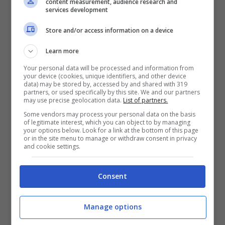
content measurement, audience research and
stendilo in una zona ventilata: l’asciugatura
services development
sarà molto più rapida.
Store and/or access information on a device
Learn more
Your personal data will be processed and information from
your device (cookies, unique identifiers, and other device
data) may be stored by, accessed by and shared with 319
partners, or used specifically by this site. We and our partners
may use precise geolocation data.
List of partners.
Some vendors may process your personal data on the basis
of legitimate interest, which you can object to by managing
your options below. Look for a link at the bottom of this page
or in the site menu to manage or withdraw consent in privacy
and cookie settings.
Consent
Manage options
Ma vuoi migliorare ancora? Fai terminare il