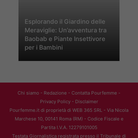
Esplorando il Giardino delle
Meraviglie: Un’avventura tra
Baobab e Piante Insettivore
per i Bambini
Chi siamo
-
Redazione
-
Contatta Pourfemme
-
Privacy Policy
-
Disclaimer
Pourfemme.it di proprietà di WEB 365 SRL - Via Nicola
Marchese 10, 00141 Roma (RM) - Codice Fiscale e
Partita I.V.A. 12279101005
Testata Giornalistica registrata presso il Tribunale di