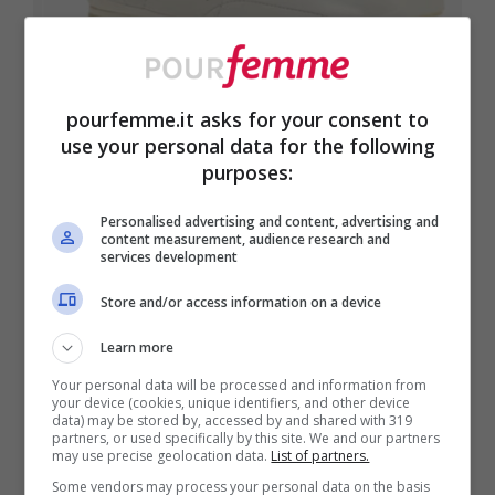
pourfemme.it asks for your consent to
use your personal data for the following
Sneakers donna La Coste nuovi prodotti: i modelli più chic
purposes:
in assoluto, Aura Club – pourfemme.it
Personalised advertising and content, advertising and
content measurement, audience research and
La stessa
Aura Club è disponibile anche
services development
nella versione LT PNK/LT BRW (€140,00)
,
Store and/or access information on a device
che si distingue per il suo carattere
Learn more
delicato ma deciso. Le nuance rosa cipria
Your personal data will be processed and information from
your device (cookies, unique identifiers, and other device
e marrone chiaro creano un effetto soft e
data) may be stored by, accessed by and shared with 319
partners, or used specifically by this site. We and our partners
romantico, perfetto per la mezza stagione.
may use precise geolocation data.
List of partners.
Some vendors may process your personal data on the basis