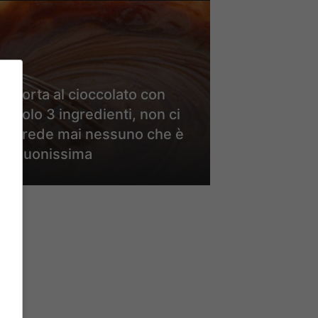
Torta al cioccolato con
solo 3 ingredienti, non ci
crede mai nessuno che è
buonissima