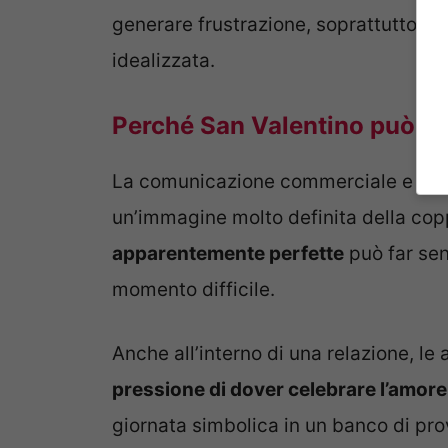
generare frustrazione, soprattutto qu
idealizzata.
Perché San Valentino può di
La comunicazione commerciale e i so
un’immagine molto definita della copp
apparentemente perfette
può far sent
momento difficile.
Anche all’interno di una relazione, l
pressione di dover celebrare l’amore
giornata simbolica in un banco di pr