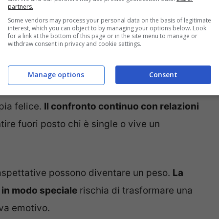
partners.
ando la realtà non corrisponde all’immagine
Some vendors may process your personal data on the basis of legitimate
interest, which you can object to by managing your options below. Look
for a link at the bottom of this page or in the site menu to manage or
withdraw consent in privacy and cookie settings.
ventare un momento critico
Manage options
Consent
cial network contribuiscono a creare
ia felice.
Il confronto continuo con relazioni
ire fuori posto chi è single o vive un
e aspettative possono diventare un peso.
La
 in modo speciale
rischia di trasformare una
ova emotivo.