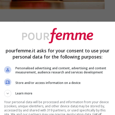
 un’espressione romantica, ma un fenomeno
in occasione della festa degli innamorati,
 e aspettative deluse.
pourfemme.it asks for your consent to use your
personal data for the following purposes:
hiarazioni pubbliche, non tutte vivono la stessa
 ricorrenza può diventare un momento
Personalised advertising and content, advertising and content
measurement, audience research and services development
ti, pressioni sociali e sentimenti di
Store and/or access information on a device
Learn more
Your personal data will be processed and information from your device
ma di una condizione emotiva legata al
(cookies, unique identifiers, and other device data) may be stored by,
accessed by and shared with 319 partners, or used specifically by this
truite intorno all’amore perfetto
possono
site. We and our partners may use precise geolocation data.
List of