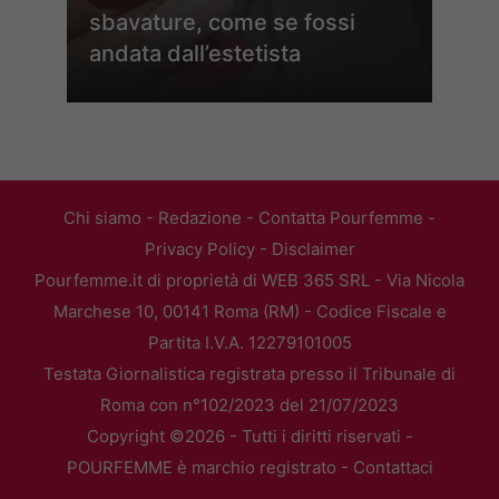
sbavature, come se fossi
andata dall’estetista
Chi siamo
-
Redazione
-
Contatta Pourfemme
-
Privacy Policy
-
Disclaimer
Pourfemme.it di proprietà di WEB 365 SRL - Via Nicola
Marchese 10, 00141 Roma (RM) - Codice Fiscale e
Partita I.V.A. 12279101005
Testata Giornalistica registrata presso il Tribunale di
Roma con n°102/2023 del 21/07/2023
Copyright ©2026 - Tutti i diritti riservati -
POURFEMME è marchio registrato -
Contattaci