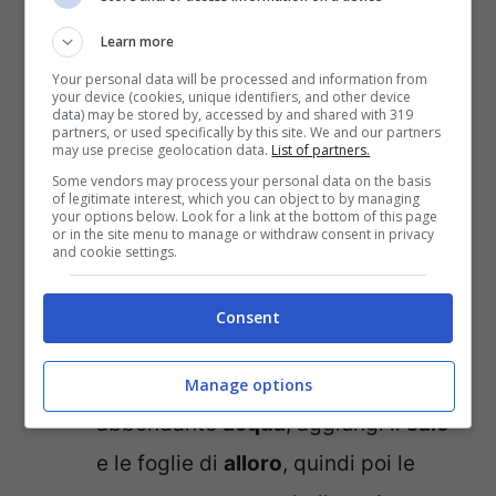
dalla scelta di
castagne
belle sode,
Learn more
senza buchi ne macchie strane,
Your personal data will be processed and information from
your device (cookies, unique identifiers, and other device
fidati, fa la differenza.
data) may be stored by, accessed by and shared with 319
partners, or used specifically by this site. We and our partners
Con un coltellino affilato pratica un
may use precise geolocation data.
List of partners.
Some vendors may process your personal data on the basis
taglietto sulla buccia di ogni
of legitimate interest, which you can object to by managing
your options below. Look for a link at the bottom of this page
castagna
. Basta una piccola
or in the site menu to manage or withdraw consent in privacy
and cookie settings.
incisione, serve solo a far entrare
l’acqua
e a rendere più facile
Consent
sbucciarle dopo.
Riempi poi una pentola capiente con
Manage options
abbondante
acqua
, aggiungi il
sale
e le foglie di
alloro
, quindi poi le