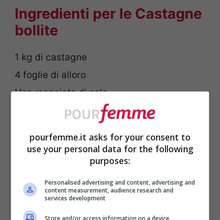
Ingredienti per le Castagne
bollite
1 kg di castagne
4 foglie di alloro
Una manciata di sale
COME SI PREPARANO LE
pourfemme.it asks for your consent to
CASTAGNE BOLLITE
use your personal data for the following
purposes:
Per una ricetta perfetta ovviamente
Personalised advertising and content, advertising and
content measurement, audience research and
le
castagne
devono essere
services development
impeccabili. Parti quindi sempre
Store and/or access information on a device