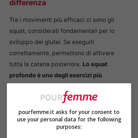
differenza
Tra i movimenti più efficaci ci sono gli
squat, considerati fondamentali per lo
sviluppo dei glutei. Se eseguiti
correttamente, permettono di attivare
tutta la catena posteriore.
Lo squat
profondo è uno degli esercizi più
completi
, soprattutto quando si mantiene
una postura corretta e si controlla la
discesa. Anche gli affondi rappresentano
pourfemme.it asks for your consent to
use your personal data for the following
un’ottima scelta, perché lavorano in modo
purposes:
mirato su ogni lato del corpo, migliorando