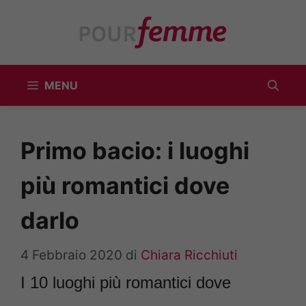
Vai
al
contenuto
MENU
Primo bacio: i luoghi
più romantici dove
darlo
4 Febbraio 2020
di
Chiara Ricchiuti
I 10 luoghi più romantici dove