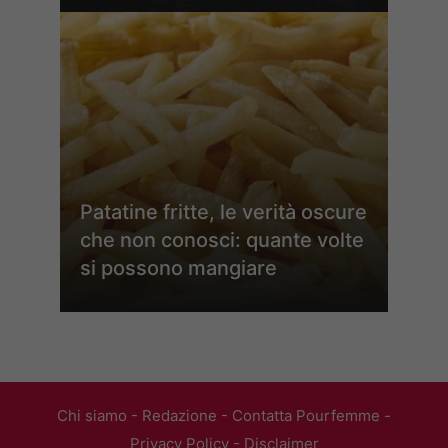
Patatine fritte, le verità oscure
che non conosci: quante volte
si possono mangiare
Chi siamo
-
Redazione
-
Contatta Pourfemme
-
Privacy Policy
-
Disclaimer