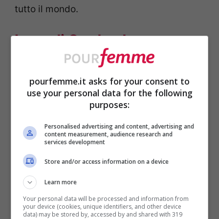
tutto il mondo.
Lago di Garda: dove
baciarsi?
pourfemme.it asks for your consent to
https://www.instagram.com/p/B0l3j_Yocnt
use your personal data for the following
/
purposes:
Se siete alla ricerca di un itinerario
Personalised advertising and content, advertising and
content measurement, audience research and
romantico sul
Lago di Garda
, allora
services development
dovreste inserire assolutamente la
Store and/or access information on a device
seguente meta: la Rocca di Manerba. È un
Learn more
museo a cielo aperto, una vera e propria
Your personal data will be processed and information from
Riserva naturale con un parco
your device (cookies, unique identifiers, and other device
data) may be stored by, accessed by and shared with 319