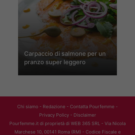
Carpaccio di salmone per un
pranzo super leggero
Chi siamo
-
Redazione
-
Contatta Pourfemme
-
Privacy Policy
-
Disclaimer
Pourfemme.it di proprietà di WEB 365 SRL - Via Nicola
Marchese 10, 00141 Roma (RM) - Codice Fiscale e