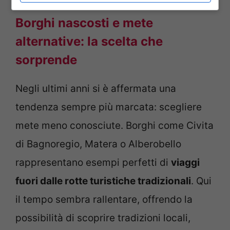
Borghi nascosti e mete
alternative: la scelta che
sorprende
Negli ultimi anni si è affermata una
tendenza sempre più marcata: scegliere
mete meno conosciute. Borghi come Civita
di Bagnoregio, Matera o Alberobello
rappresentano esempi perfetti di
viaggi
fuori dalle rotte turistiche tradizionali
. Qui
il tempo sembra rallentare, offrendo la
possibilità di scoprire tradizioni locali,