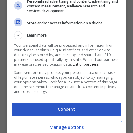
estivi, rendendo l’esperienza più piacevole
Personalised advertising and content, advertising and
content measurement, audience research and
services development
e rilassata.
Store and/or access information on a device
Accanto alle città, cresce l’interesse per
Learn more
destinazioni naturalistiche. Le Cinque
Your personal data will be processed and information from
your device (cookies, unique identifiers, and other device
Terre, la Costiera Amalfitana e il Lago di
data) may be stored by, accessed by and shared with 319
partners, or used specifically by this site. We and our partners
Garda attirano viaggiatori in cerca di
may use precise geolocation data.
List of partners.
Some vendors may process your personal data on the basis
paesaggi spettacolari e relax
. In queste
of legitimate interest, which you can object to by managing
your options below. Look for a link at the bottom of this page
località è possibile alternare passeggiate
or in the site menu to manage or withdraw consent in privacy
and cookie settings.
panoramiche a momenti di tranquillità,
vivendo un contatto diretto con l’ambiente
Consent
e approfittando della bassa stagione per
un’esperienza più autentica.
Manage options