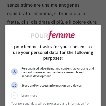
senza stimolare una melanogenesi
equilibrata. Insomma, si brucia più in
fretta, ci si disidrata di più, e il colore dura
meno.
Cosa usare invece: creme
pourfemme.it asks for your consent to
use your personal data for the following
solari, oli specifici e un
purposes:
consiglio per chi ama i
rimedi naturali
Personalised advertising and content, advertising and
content measurement, audience research and
services development
La protezione solare efficace si ottiene
Store and/or access information on a device
solo con prodotti testati, che riportino un
Learn more
SPF adeguato al proprio fototipo (almeno
Your personal data will be processed and information from