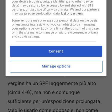
your device (cookies, unique identifiers, and other device
30 per le pelli chiare, 50+ per bambini e
data) may be stored by, accessed by and shared with 319
partners, or used specifically by this site. We and our partners
persone sensibili). Esistono in commercio
may use precise geolocation data.
List of partners.
oli solari con filtro (SPF 15, 20, 30), che
Some vendors may process your personal data on the basis
of legitimate interest, which you can object to by managing
your options below. Look for a link at the bottom of this page
uniscono la scorrevolezza dell’olio alla
or in the site menu to manage or withdraw consent in privacy
and cookie settings.
protezione chimica o fisica. Questi prodotti
sono studiati per resistere all’acqua e alla
Consent
sabbia, e
contengono ingredienti lenitivi
come la vitamina E o l’aloe vera
. Per chi
Manage options
vuole un rimedio naturale, l’olio di cocco
vergine ha un SPF leggermente più alto
(circa 4-6), ma non è comunque
sufficiente per un’esposizione prolungata.
Meglio usarlo come doposole, non come