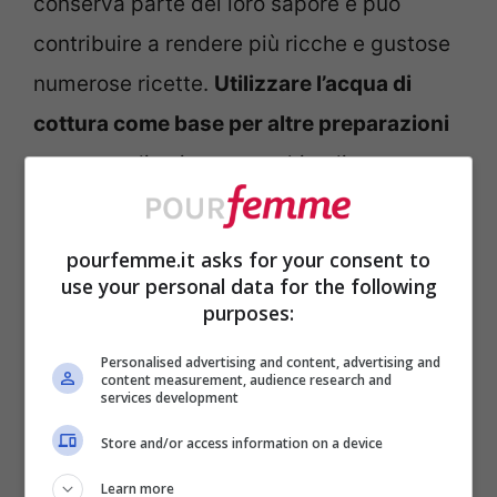
conserva parte del loro sapore e può
contribuire a rendere più ricche e gustose
numerose ricette.
Utilizzare l’acqua di
cottura come base per altre preparazioni
consente di evitare sprechi e di ottenere
un risultato più intenso dal punto di vista
aromatico.
pourfemme.it asks for your consent to
use your personal data for the following
purposes:
Questo liquido può essere aggiunto anche
a impasti per pane, focacce o pizze,
Personalised advertising and content, advertising and
content measurement, audience research and
sostituendo in tutto o in parte l’acqua
services development
tradizionale. In alcuni casi viene utilizzato
Store and/or access information on a device
per allungare salse o sughi, mantenendo
Learn more