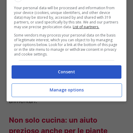
una certa continuità di sapori con gli
Your personal data will be processed and information from
your device (cookies, unique identifiers, and other device
ingredienti impiegati nel piatto.
data) may be stored by, accessed by and shared with 319
partners, or used specifically by this site. We and our partners
Naturalmente è importante che l’acqua
may use precise geolocation data.
List of partners.
Some vendors may process your personal data on the basis
non sia eccessivamente salata e che
of legitimate interest, which you can object to by managing
your options below. Look for a link at the bottom of this page
provenga da verdure accuratamente
or in the site menu to manage or withdraw consent in privacy
and cookie settings.
lavate.
Il recupero dell’acqua delle verdure
in cucina
rappresenta una delle
Consent
applicazioni più immediate e apprezzate
da chi desidera ridurre gli sprechi
Manage options
alimentari.
Non solo cucina: un aiuto
prezioso anche per le piante