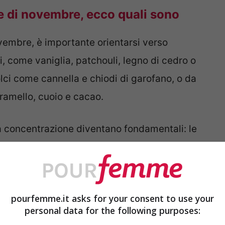
se di novembre, ecco quali sono
embre, è importante orientarsi verso
, come vaniglia, patchouli, legno di cedro o
i come cannella e chiodi di garofano, o da
amello, cuoio e cacao.
la concentrazione diventano fondamentali: le
più intense sono perfette per garantire una
e al freddo.
una fragranza che unisce eleganza e
pourfemme.it asks for your consent to use your
personal data for the following purposes:
 moderna un grande classico della maison.