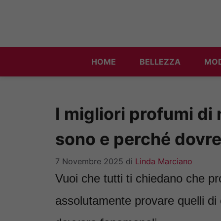
Vai
al
contenuto
HOME
BELLEZZA
MO
I migliori profumi d
sono e perché dovrest
7 Novembre 2025
di
Linda Marciano
Vuoi che tutti ti chiedano che p
assolutamente provare quelli di c