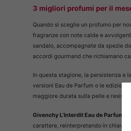
3 migliori profumi per il me
Quando si sceglie un profumo per nov
fragranze con note calde e avvolgenti
sandalo, accompagnate da spezie dolc
accordi gourmand che richiamano car
In questa stagione, la persistenza e 
versioni Eau de Parfum o le edizioni 
maggiore durata sulla pelle e resister
Givenchy L’Interdit Eau de Parfum
è 
carattere, reinterpretando in chiave