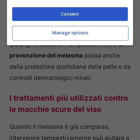
rischio di sviluppare questa condizione,
Consent
soprattutto nelle persone con pelle più
scura o facilmente soggetta a
Manage options
iperpigmentazione. Per questo motivo la
prevenzione del melasma
passa anche
dalla protezione quotidiana della pelle e da
controlli dermatologici mirati.
I trattamenti più utilizzati contro
le macchie scure del viso
Quando il melasma è già comparso,
intervenire tempestivamente può aiutare a