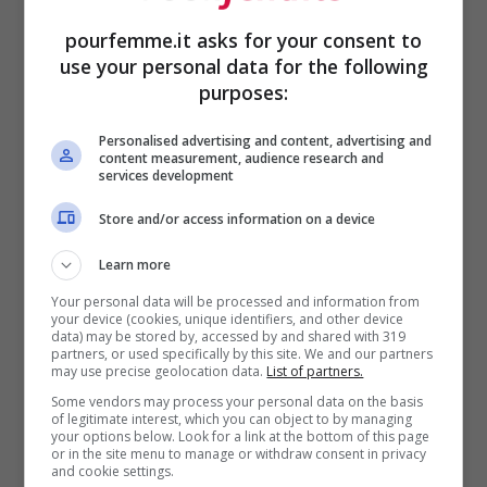
casi anche la luce artificiale e il calore
pourfemme.it asks for your consent to
possono contribuire ad accentuare il
use your personal data for the following
purposes:
problema.
Personalised advertising and content, advertising and
content measurement, audience research and
Tra i fattori più coinvolti ci sono anche gli
services development
ormoni. Il melasma compare spesso
Store and/or access information on a device
durante la gravidanza oppure in
Learn more
concomitanza con l’assunzione della pillola
Your personal data will be processed and information from
your device (cookies, unique identifiers, and other device
anticoncezionale. Non a caso viene
data) may be stored by, accessed by and shared with 319
partners, or used specifically by this site. We and our partners
chiamato anche “maschera gravidica”,
may use precise geolocation data.
List of partners.
Some vendors may process your personal data on the basis
proprio per la sua diffusione tra le donne in
of legitimate interest, which you can object to by managing
your options below. Look for a link at the bottom of this page
gravidanza. Secondo gli esperti, la
or in the site menu to manage or withdraw consent in privacy
and cookie settings.
predisposizione genetica può aumentare il