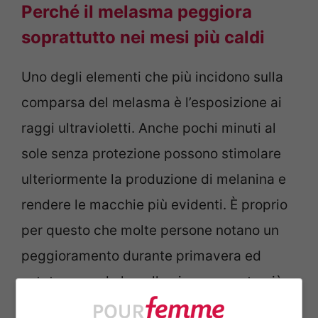
Perché il melasma peggiora
soprattutto nei mesi più caldi
Uno degli elementi che più incidono sulla
comparsa del melasma è l’esposizione ai
raggi ultravioletti. Anche pochi minuti al
sole senza protezione possono stimolare
ulteriormente la produzione di melanina e
rendere le macchie più evidenti. È proprio
per questo che molte persone notano un
peggioramento durante primavera ed
estate, quando la pelle viene esposta più
frequentemente alla luce solare. In alcuni