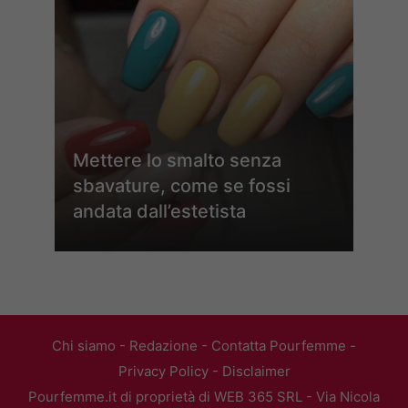
Mettere lo smalto senza
sbavature, come se fossi
andata dall’estetista
Chi siamo
-
Redazione
-
Contatta Pourfemme
-
Privacy Policy
-
Disclaimer
Pourfemme.it di proprietà di WEB 365 SRL - Via Nicola