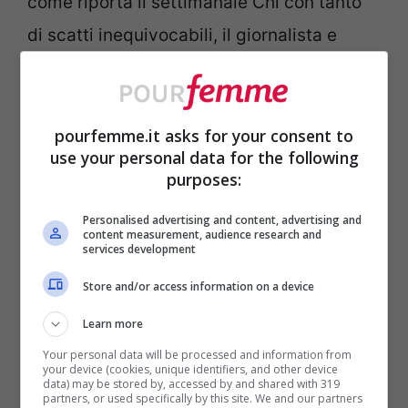
come riporta il settimanale Chi con tanto
di scatti inequivocabili, il giornalista e
direttore de Il Fatto Quotidiano non si
sarebbe mostrato reticente nel baciare la
bella Salari, davanti agli occhi di alcuni
pourfemme.it asks for your consent to
use your personal data for the following
amici con cui i due sarebbero stati
purposes:
avvistati in terra iberica.
Personalised advertising and content, advertising and
content measurement, audience research and
services development
Terremoto in vista? Per il momento tutto
Store and/or access information on a device
tace, almeno da parte dei diretti
interessati, che sembrano occuparsi di
Learn more
altro fuorché di trovare una giustificazione
Your personal data will be processed and information from
your device (cookies, unique identifiers, and other device
data) may be stored by, accessed by and shared with 319
(impossibile?) a quei contatti bollenti!
partners, or used specifically by this site. We and our partners