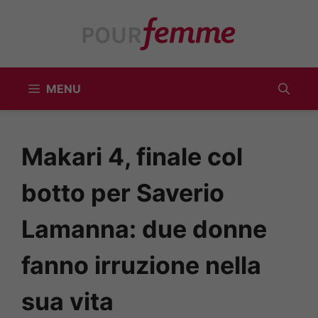
Vai
al
contenuto
MENU
Makari 4, finale col
botto per Saverio
Lamanna: due donne
fanno irruzione nella
sua vita