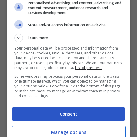
Personalised advertising and content, advertising and
content measurement, audience research and
services development
La presenza di Suleima, la sua compagna
Store and/or access information on a device
storica, si intreccia con quella di
Michela
Learn more
Pacino, nuova fiamma
e figura di forte
Your personal data will be processed and information from
impatto emotivo, che annuncia una
your device (cookies, unique identifiers, and other device
data) may be stored by, accessed by and shared with 319
decisione importante riguardante il proprio
partners, or used specifically by this site. We and our partners
may use precise geolocation data.
List of partners.
futuro. Saverio si trova così in un delicato
Some vendors may process your personal data on the basis
of legitimate interest, which you can object to by managing
equilibrio tra passato e presente, tra affetti
your options below. Look for a link at the bottom of this page
or in the site menu to manage or withdraw consent in privacy
consolidati e nuove possibilità, con la
and cookie settings.
consapevolezza che le sue scelte
Consent
personali avranno conseguenze decisive.
Manage options
Cosa accadrà con Arianna