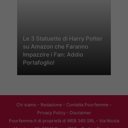
Le 3 Statuette di Harry Potter
su Amazon che Faranno
Impazzire i Fan: Addio
Portafoglio!
Chi siamo
-
Redazione
-
Contatta Pourfemme
-
Privacy Policy
-
Disclaimer
Pourfemme.it di proprietà di WEB 365 SRL - Via Nicola