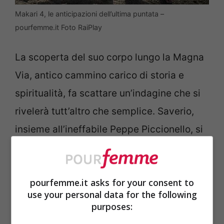
Makari 4, le anticipazioni dell’ultima puntata –
pourfemme.it Foto RaiPlay
La scoperta del suo corpo lungo la Magna
Via, antico cammino carico di storia e
spiritualità, fa scattare un’indagine che si
rivelerà tutt’altro che semplice. Saverio,
insieme all’ineffabile Peppe Piccionello, si
immerge in un mondo di segreti, rivalità e
vecchie ferite che riaffiorano con
pourfemme.it asks for your consent to
prepotenza. In concomitanza con questo
use your personal data for the following
caso, la vita privata di Saverio si complica
purposes:
ulteriormente.