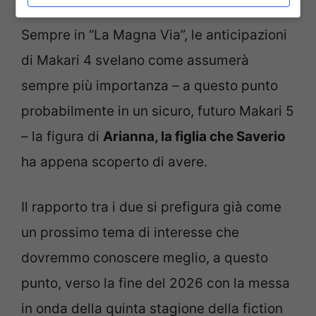
Sempre in “La Magna Via”, le anticipazioni
di Makari 4 svelano come assumerà
sempre più importanza – a questo punto
probabilmente in un sicuro, futuro Makari 5
– la figura di
Arianna, la figlia che Saverio
ha appena scoperto di avere.
Il rapporto tra i due si prefigura già come
un prossimo tema di interesse che
dovremmo conoscere meglio, a questo
punto, verso la fine del 2026 con la messa
in onda della quinta stagione della fiction