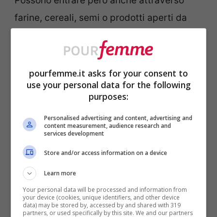
Possono entrare però anche attraverso
farine, cereali, semi o prodotti aperti da
tempo, perciò prevenire è sempre meglio
che curare.
pourfemme.it asks for your consent to
Come eliminare gli insetti
use your personal data for the following
purposes:
della farina
Personalised advertising and content, advertising and
Eliminare gli insetti della farina richiede
content measurement, audience research and
services development
alcuni passaggi molto semplici, ecco
Store and/or access information on a device
quindi come procedere passo passo:
Learn more
Your personal data will be processed and information from
Svuota la dispensa: togli tutti i
your device (cookies, unique identifiers, and other device
data) may be stored by, accessed by and shared with 319
pacchi e controlla attentamente
partners, or used specifically by this site. We and our partners