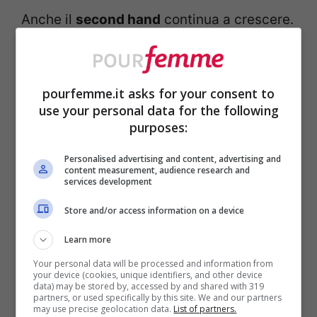
Anche il
second hand
continua a crescere.
Non è moda di nicchia: è abitudine
concreta. A giugno i negozi di vintage
pourfemme.it asks for your consent to
entrano in alta stagione con camicie di
use your personal data for the following
seta anni Novanta, denim chiaro, occhiali
purposes:
sottili. Prezzi variabili, qualità da toccare
Personalised advertising and content, advertising and
con calma. Qui il consiglio è semplice:
content measurement, audience research and
services development
prova, senti il peso, guarda le cuciture. La
Store and/or access information on a device
memoria dei capi è un valore anche
Learn more
d’estate.
Your personal data will be processed and information from
your device (cookies, unique identifiers, and other device
data) may be stored by, accessed by and shared with 319
Cosa comprare adesso (con
partners, or used specifically by this site. We and our partners
may use precise geolocation data.
List of partners.