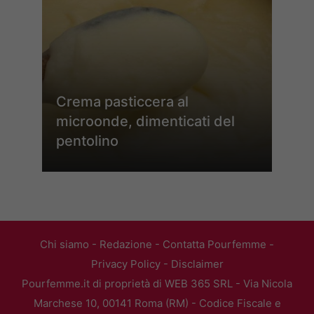
Crema pasticcera al
microonde, dimenticati del
pentolino
Chi siamo
-
Redazione
-
Contatta Pourfemme
-
Privacy Policy
-
Disclaimer
Pourfemme.it di proprietà di WEB 365 SRL - Via Nicola
Marchese 10, 00141 Roma (RM) - Codice Fiscale e