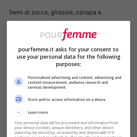
Semi di zucca, girasole, canapa e
mandorle sono piccoli concentrati di
proteine. Puoi aggiungerli allo yogurt,
all’insalata o ai frullati e oltre a dare
pourfemme.it asks for your consent to
use your personal data for the following
sapore, sono ricchi di grassi buoni e fibre
purposes:
che aiutano a sentirti piena più a lungo.
Personalised advertising and content, advertising and
Credimi, anche pochi cucchiai al giorno
content measurement, audience research and
services development
fanno una differenza enorme sul totale
Store and/or access information on a device
proteico della giornata.
Learn more
Your personal data will be processed and information from
your device (cookies, unique identifiers, and other device
data) may be stored by, accessed by and shared with 319