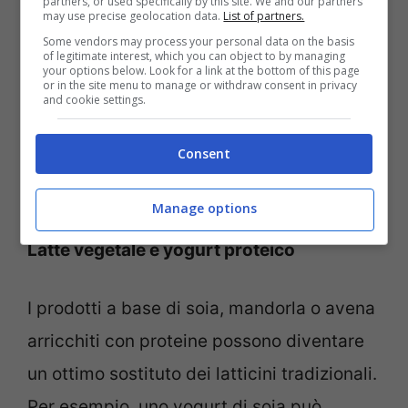
partners, or used specifically by this site. We and our partners
may use precise geolocation data.
List of partners.
Some vendors may process your personal data on the basis
of legitimate interest, which you can object to by managing
your options below. Look for a link at the bottom of this page
or in the site menu to manage or withdraw consent in privacy
and cookie settings.
Consent
Manage options
Latte vegetale e yogurt proteico
I prodotti a base di soia, mandorla o avena
arricchiti con proteine possono diventare
un ottimo sostituto dei latticini tradizionali.
Per esempio, uno yogurt di soia può