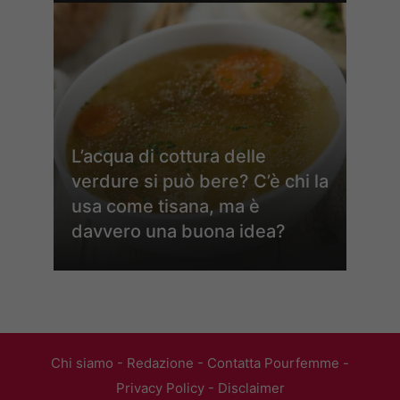
L’acqua di cottura delle
verdure si può bere? C’è chi la
usa come tisana, ma è
davvero una buona idea?
Chi siamo
-
Redazione
-
Contatta Pourfemme
-
Privacy Policy
-
Disclaimer