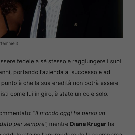
rfemme.it
ssere fedele a sé stesso e raggiungere i suoi
’anni, portando l’azienda al successo e ad
l punto è che la sua eredità non potrà essere
sti come lui in giro, è stato unico e solo.
ommentato: “
Il mondo oggi ha perso un
ordato per sempre
“, mentre
Diane Kruger
ha
te addolorata nell’apprendere della scomparsa