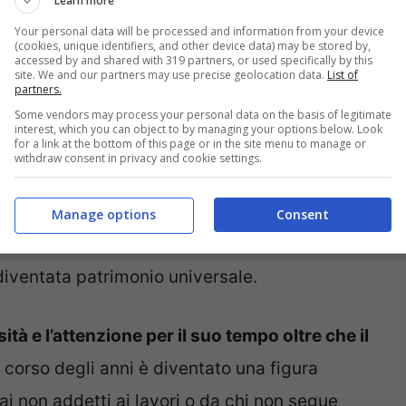
Learn more
Your personal data will be processed and information from your device
(cookies, unique identifiers, and other device data) may be stored by,
accessed by and shared with 319 partners, or used specifically by this
site. We and our partners may use precise geolocation data.
List of
partners.
ggenda – foto Ansa -pourfemme.it
Some vendors may process your personal data on the basis of legitimate
interest, which you can object to by managing your options below. Look
for a link at the bottom of this page or in the site menu to manage or
rmani ha creato una visione che dalla moda
withdraw consent in privacy and cookie settings.
 anticipando i tempi con straordinaria lucidità
finito il concetto stesso di eleganza, unendo
Manage options
Consent
novazione, contribuendo a dare al Made in
 diventata patrimonio universale.
sità e l’attenzione per il suo tempo oltre che il
l corso degli anni è diventato una figura
ai non addetti ai lavori o da chi non segue