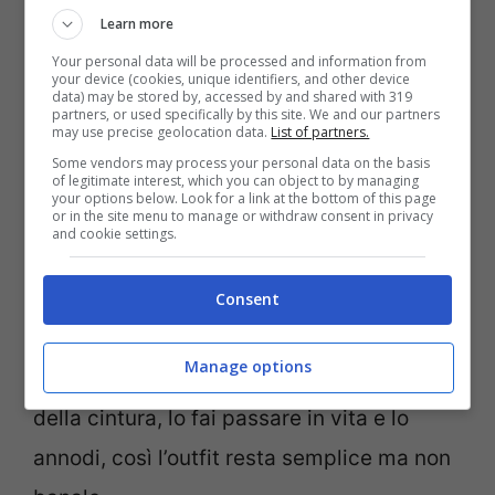
Learn more
indossi tutto neutro: lo arrotoli stretto e fai
Your personal data will be processed and information from
un nodo piccolo, come un bracciale. E sulla
your device (cookies, unique identifiers, and other device
data) may be stored by, accessed by and shared with 319
borsa è un classico che non stanca: legalo
partners, or used specifically by this site. We and our partners
may use precise geolocation data.
List of partners.
alla maniglia, ma in modo non simmetrico,
Some vendors may process your personal data on the basis
of legitimate interest, which you can object to by managing
così sembra più naturale.
your options below. Look for a link at the bottom of this page
or in the site menu to manage or withdraw consent in privacy
and cookie settings.
Se vuoi un uso più “
stile
”, c’è il
foulard-
cintura
: serve uno lungo, lo infili nei
Consent
passanti e lo annodi davanti, morbido.
Manage options
Infine, il mio preferito con il trench: invece
della cintura, lo fai passare in vita e lo
annodi, così l’outfit resta semplice ma non