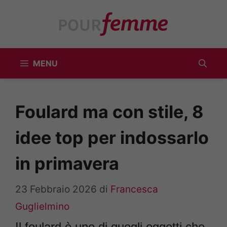
Vai
al
contenuto
MENU
Foulard ma con stile, 8
idee top per indossarlo
in primavera
23 Febbraio 2026
di
Francesca
Guglielmino
Il foulard è uno di quegli oggetti che