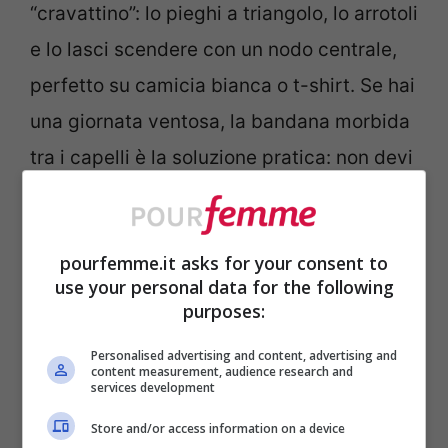
“cravattino”: lo pieghi a triangolo, lo arrotoli
e lo lasci scendere con un nodo centrale,
perfetto su camicia bianca o t-shirt. Se hai
una giornata ventosa, la bandana morbida
tra i capelli è la soluzione pratica: non devi
fare il turbante da manuale, basta piegarlo
e legarlo dietro, lasciando due punte
pourfemme.it asks for your consent to
leggere.
use your personal data for the following
purposes:
Un’altra idea che salva quando hai i
capelli
Personalised advertising and content, advertising and
“no” è la fascia
: piegato lungo e annodato
content measurement, audience research and
services development
sotto la nuca, come una
headband
, pulita
Store and/or access information on a device
e veloce. Sul polso funziona benissimo se