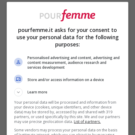
Usa acqua fredda o tiepida
(massimo 20–30 gradi) e tienila
pourfemme.it asks for your consent to
sempre della stessa temperatura
use your personal data for the following
anche nel risciacquo: gli shock
purposes:
termici sono micidiali.
Personalised advertising and content, advertising and
content measurement, audience research and
Scegli un detergente specifico per
services development
lana
(delicato, non sgrassante):
Store and/or access information on a device
l’idea non è “pulire a forza”, è
Learn more
rispettare la fibra.
Your personal data will be processed and information from
Immergi e muovi pochissimo
: niente
your device (cookies, unique identifiers, and other device
data) may be stored by, accessed by and shared with 319
partners, or used specifically by this site. We and our partners
strofinare, niente “sfregatina sulle
may use precise geolocation data.
List of partners.
macchie” come faresti con il cotone.
Some vendors may process your personal data on the basis
of legitimate interest, which you can object to by managing