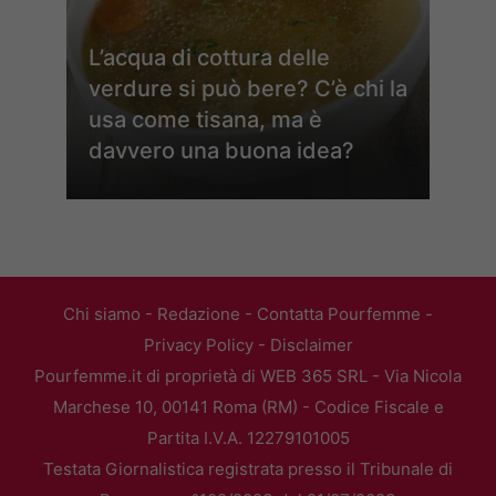
L’acqua di cottura delle
verdure si può bere? C’è chi la
usa come tisana, ma è
davvero una buona idea?
Chi siamo
-
Redazione
-
Contatta Pourfemme
-
Privacy Policy
-
Disclaimer
Pourfemme.it di proprietà di WEB 365 SRL - Via Nicola
Marchese 10, 00141 Roma (RM) - Codice Fiscale e
Partita I.V.A. 12279101005
Testata Giornalistica registrata presso il Tribunale di