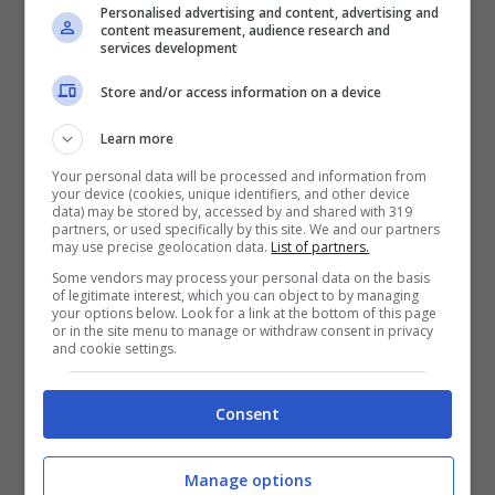
Personalised advertising and content, advertising and
Il codice ATECO per i creator digitali – pourfemme.it
content measurement, audience research and
services development
La tassazione dei compensi è varia. Per
Store and/or access information on a device
esempio, i redditi derivanti da
Learn more
sponsorizzazioni, pubblicità e affiliazioni
Your personal data will be processed and information from
your device (cookies, unique identifiers, and other device
sono soggetti a ritenuta d’acconto del
data) may be stored by, accessed by and shared with 319
partners, or used specifically by this site. We and our partners
20%, se si opera senza partita IVA.
may use precise geolocation data.
List of partners.
Some vendors may process your personal data on the basis
of legitimate interest, which you can object to by managing
Esiste un
codice ATECO specifico
: è il
your options below. Look for a link at the bottom of this page
or in the site menu to manage or withdraw consent in privacy
and cookie settings.
73.11.02, introdotto proprio nel 2025 per
identificare influencer e content creator.
Consent
Con guadagni che superano i 5.000 euro
annui, è poi obbligatoria l’
i
scrizione alla
Manage options