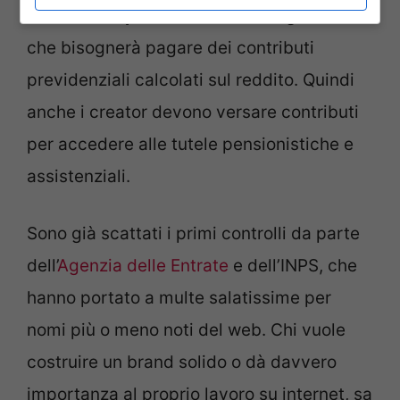
Gestione Separata INPS
. E ciò significa
che bisognerà pagare dei contributi
previdenziali calcolati sul reddito. Quindi
anche
i creator devono versare contributi
per accedere alle tutele pensionistiche e
assistenziali.
Sono già scattati i primi controlli da parte
dell’
Agenzia delle Entrate
e dell’INPS, che
hanno portato a multe salatissime per
nomi più o meno noti del web. Chi vuole
costruire un brand solido o dà davvero
importanza al proprio lavoro su internet, sa