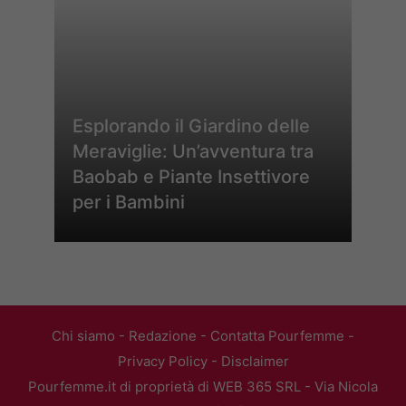
Esplorando il Giardino delle
Meraviglie: Un’avventura tra
Baobab e Piante Insettivore
per i Bambini
Chi siamo
-
Redazione
-
Contatta Pourfemme
-
Privacy Policy
-
Disclaimer
Pourfemme.it di proprietà di WEB 365 SRL - Via Nicola