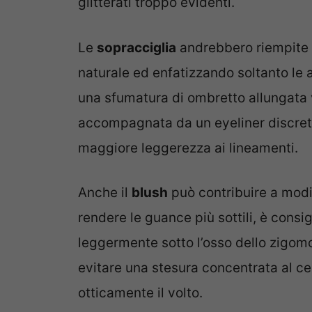
glitterati troppo evidenti.
Le
sopracciglia
andrebbero riempite c
naturale ed enfatizzando soltanto le a
una sfumatura di ombretto allungata 
accompagnata da un eyeliner discreto
maggiore leggerezza ai lineamenti.
Anche il
blush
può contribuire a modif
rendere le guance più sottili, è consi
leggermente sotto l’osso dello zigom
evitare una stesura concentrata al ce
otticamente il volto.