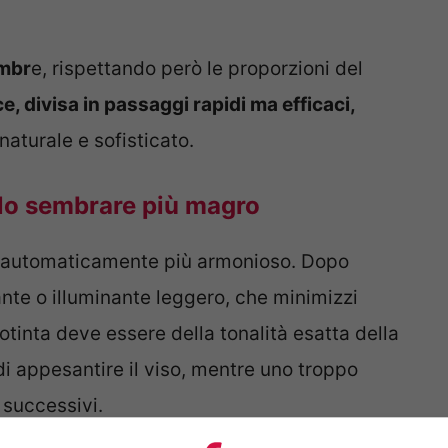
ombr
e, rispettando però le proporzioni del
e, divisa in passaggi rapidi ma efficaci,
naturale e sofisticato.
rlo sembrare più magro
automaticamente più armonioso. Dopo
ante o illuminante leggero, che minimizzi
dotinta deve essere della tonalità esatta della
di appesantire il viso, mentre uno troppo
 successivi.