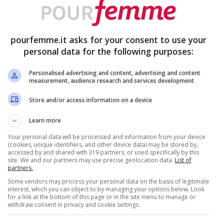
 umida o un pennello morbido,
portandolo
stacchi di colore. Il
contouring
non deve
pourfemme.it asks for your consent to use your
ace. Per ottenere un effetto snellente
personal data for the following purposes:
odotto opaco di uno o due toni più scuro della
Personalised advertising and content, advertising and content
leggera. Ricorda anche
come ottenere un
measurement, audience research and services development
er evitare di far sembrare il tuo viso troppo
Store and/or access information on a device
Learn more
Your personal data will be processed and information from your device
(cookies, unique identifiers, and other device data) may be stored by,
tegiche
: ai lati della fronte, vicino
accessed by and shared with 319 partners, or used specifically by this
site. We and our partners may use precise geolocation data.
List of
 zigomi, partendo dall’orecchio e sfumando
partners.
endere troppo; ai lati del naso, se si desidera
Some vendors may process your personal data on the basis of legitimate
interest, which you can object to by managing your options below. Look
for a link at the bottom of this page or in the site menu to manage or
ola, così da definire meglio il profilo.
withdraw consent in privacy and cookie settings.