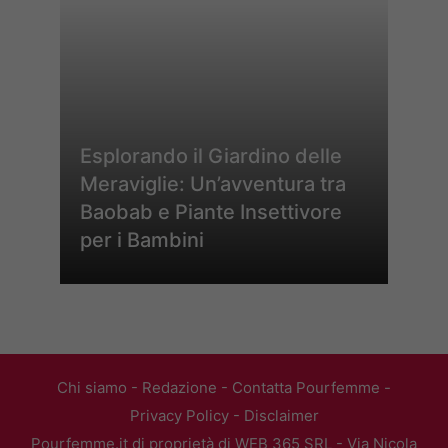
Esplorando il Giardino delle
Meraviglie: Un’avventura tra
Baobab e Piante Insettivore
per i Bambini
Chi siamo
-
Redazione
-
Contatta Pourfemme
-
Privacy Policy
-
Disclaimer
Pourfemme.it di proprietà di WEB 365 SRL - Via Nicola