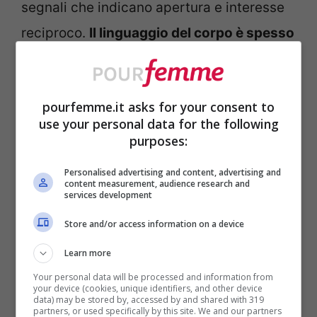
segnali che indicano apertura e interesse
reciproco.
Il linguaggio del corpo è spesso
più chiaro delle parole
, se si impara a
osservarlo con attenzione.
pourfemme.it asks for your consent to
use your personal data for the following
Uno sguardo che si prolunga, una distanza
purposes:
fisica che si accorcia in modo naturale, un
Personalised advertising and content, advertising and
sorriso che accompagna il silenzio sono
content measurement, audience research and
services development
tutti indizi importanti.
Riconoscere questi
Store and/or access information on a device
segnali aiuta a evitare imbarazzi
e a
Learn more
capire se il momento è davvero condiviso
Your personal data will be processed and information from
oppure se è meglio attendere.
your device (cookies, unique identifiers, and other device
data) may be stored by, accessed by and shared with 319
partners, or used specifically by this site. We and our partners