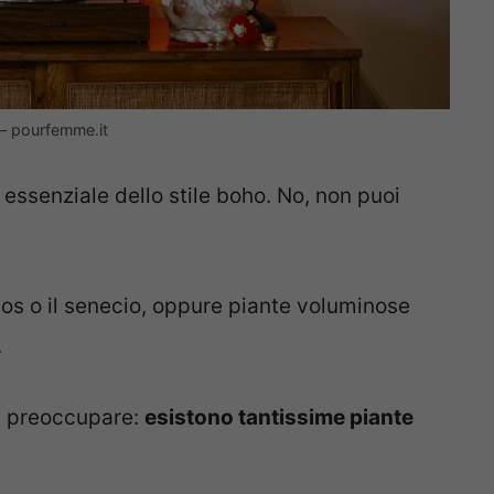
o – pourfemme.it
essenziale dello stile boho. No, non puoi
hos o il senecio, oppure piante voluminose
.
ti preoccupare:
esistono tantissime piante