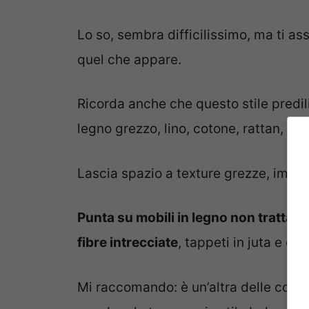
Lo so, sembra difficilissimo, ma ti as
quel che appare.
Ricorda anche che questo stile predili
legno grezzo, lino, cotone, rattan, j
Lascia spazio a texture grezze, imper
Punta su mobili in legno non trattato,
fibre intrecciate
, tappeti in juta e co
Mi raccomando: è un’altra delle cose 