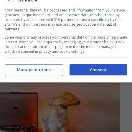
Learn more
Your personal data will be processed and information from your device
(cookies, unique identifiers, and other device data) may be stored by,
accessed by and shared with 319 partners, or used specifically by this
site. We and our partners may use precise geolocation data.
List of
partners.
Some vendors may process your personal data on the basis of legitimate
interest, which you can object to by managing your options below. Look
for a link at the bottom of this page or in the site menu to manage or
withdraw consent in privacy and cookie settings.
Manage options
Consent