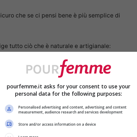
sicuro che se ci pensi bene è più semplice di
ge tutto ciò che è naturale e artigianale:
uta, bambù e ceramica smaltata.
fette, vissute.
pourfemme.it asks for your consent to use your
personal data for the following purposes:
 cuscini in lino con ricami etnici, lampade in
perte con frange.
Personalised advertising and content, advertising and content
measurement, audience research and services development
Store and/or access information on a device
più importanti da tenere a mente se vuoi