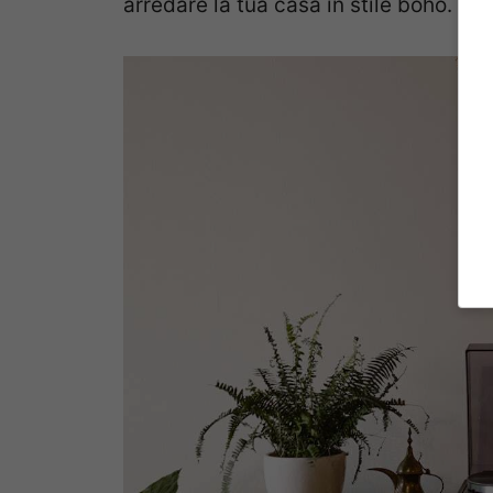
arredare la tua casa in stile boho.