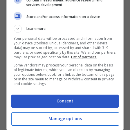
content measurement, audience research and
profumi firmati da grandi maison, ed è
services development
ideale per chi ama cambiare spesso
Store and/or access information on a device
profumo o desidera testare nuove essenze
Learn more
prima dell’acquisto in full size.
Your personal data will be processed and information from
your device (cookies, unique identifiers, and other device
data) may be stored by, accessed by and shared with 319
All’interno del cofanetto troviamo profumi
partners, or used specifically by this site. We and our partners
may use precise geolocation data.
List of partners.
per tutti i gusti e le occasioni: Michael Kors
Some vendors may process your personal data on the basis
of legitimate interest, which you can object to by managing
Sexy Amber Eau de Parfum, con il suo
your options below. Look for a link at the bottom of this page
or in the site menu to manage or withdraw consent in privacy
carattere caldo e avvolgente, è perfetta
and cookie settings.
per la sera; Roberto Cavalli Signature Eau
Consent
de Parfum si distingue per la sua eleganza
e sensualità; Ferragamo Amo Ferragamo
Manage options
Per Lei Eau de Parfum regala un tocco