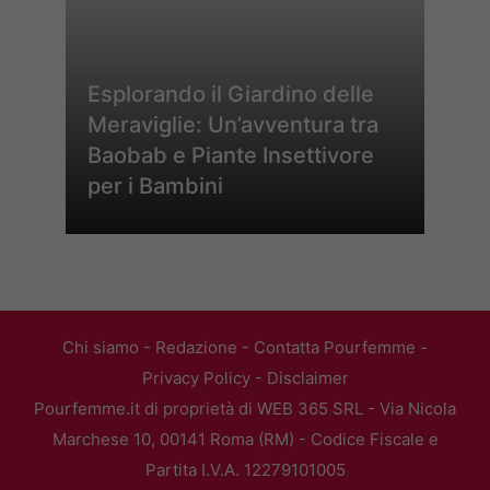
Esplorando il Giardino delle
Meraviglie: Un’avventura tra
Baobab e Piante Insettivore
per i Bambini
Chi siamo
-
Redazione
-
Contatta Pourfemme
-
Privacy Policy
-
Disclaimer
Pourfemme.it di proprietà di WEB 365 SRL - Via Nicola
Marchese 10, 00141 Roma (RM) - Codice Fiscale e
Partita I.V.A. 12279101005