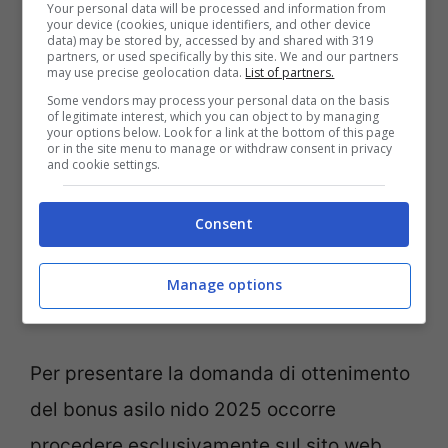
Your personal data will be processed and information from
dal 1° gennaio 2024. L’ISEE minorenni
non
your device (cookies, unique identifiers, and other device
data) may be stored by, accessed by and shared with 319
deve essere superiore ai 40mila euro
e
partners, or used specifically by this site. We and our partners
may use precise geolocation data.
List of partners.
ciò fornirà un contributo di 3600 euro.
Some vendors may process your personal data on the basis
of legitimate interest, which you can object to by managing
Mentre per i nati prima del 2024 si hanno
your options below. Look for a link at the bottom of this page
or in the site menu to manage or withdraw consent in privacy
importi inferiori, di rispettivamente 3.000
and cookie settings.
euro per ISEE fino a 25mila euro; 2.500
Consent
euro per ISEE compresi tra 25.001 e 40mila
euro. O 1.500 euro per ISEE assente o
Manage options
superiore a 40mila euro.
Per presentare la domanda di ottenimento
del bonus asilo nido 2025 occorre
procedere esclusivamente sul sito web