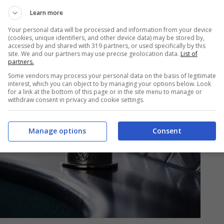
Learn more
Your personal data will be processed and information from your device
(cookies, unique identifiers, and other device data) may be stored by,
accessed by and shared with 319 partners, or used specifically by this
site. We and our partners may use precise geolocation data.
List of
partners.
Some vendors may process your personal data on the basis of legitimate
interest, which you can object to by managing your options below. Look
for a link at the bottom of this page or in the site menu to manage or
withdraw consent in privacy and cookie settings.
Manage options
Consent