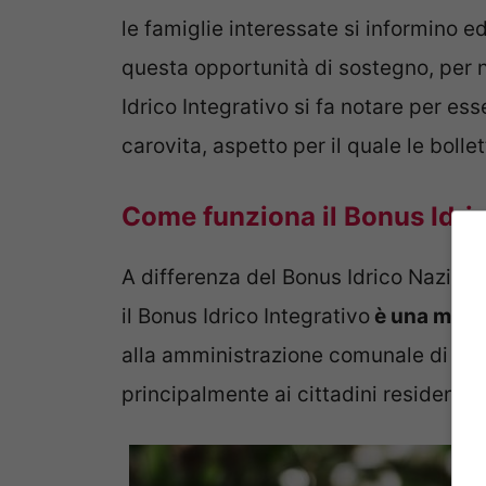
le famiglie interessate si informino
questa opportunità di sostegno, per 
Idrico Integrativo si fa notare per es
carovita, aspetto per il quale le boll
Come funziona il Bonus Idri
A differenza del Bonus Idrico Nazion
il Bonus Idrico Integrativo
è una misur
alla amministrazione comunale di rif
principalmente ai cittadini residenti 