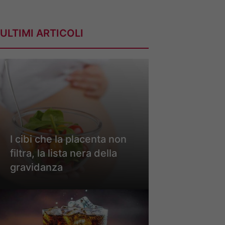
ULTIMI ARTICOLI
I cibi che la placenta non
filtra, la lista nera della
gravidanza