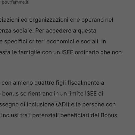
– pourfemme.it
iazioni ed organizzazioni che operano nel
tenza sociale. Per accedere a questa
specifici criteri economici e sociali. In
esta le famiglie con un ISEE ordinario che non
 con almeno quattro figli fiscalmente a
bonus se rientrano in un limite ISEE di
Assegno di Inclusione (ADI) e le persone con
 inclusi tra i potenziali beneficiari del Bonus