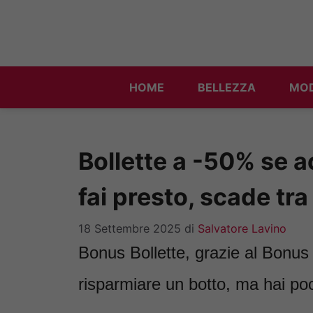
Vai
al
contenuto
HOME
BELLEZZA
MO
Bollette a -50% se 
fai presto, scade tra
18 Settembre 2025
di
Salvatore Lavino
Bonus Bollette, grazie al Bonus 
risparmiare un botto, ma hai p