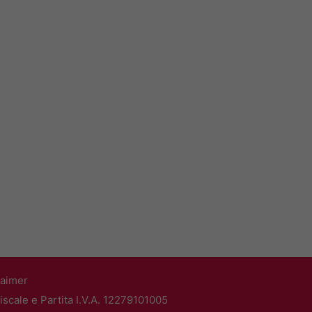
laimer
scale e Partita I.V.A. 12279101005