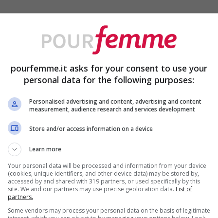
ma serve conoscere le giuste strategie: tra
oli accorgimenti si possono tagliare i costi
pourfemme.it asks for your consent to use your
personal data for the following purposes:
 non è solo questione di fortuna, ma di
Personalised advertising and content, advertising and content
cano
come risparmiare sui biglietti aerei
senza
measurement, audience research and services development
e proprio per questo conoscere alcune
Store and/or access information on a device
entale. Dalla scelta del momento giusto per
Learn more
rme di confronto, ogni dettaglio può fare la
Your personal data will be processed and information from your device
(cookies, unique identifiers, and other device data) may be stored by,
accessed by and shared with 319 partners, or used specifically by this
site. We and our partners may use precise geolocation data.
List of
partners.
in base a diversi fattori, tra cui domanda,
Some vendors may process your personal data on the basis of legitimate