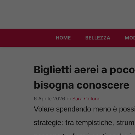
Vai
al
contenuto
HOME
BELLEZZA
MO
Biglietti aerei a poc
bisogna conoscere
6 Aprile 2026
di
Sara Colono
Volare spendendo meno è possib
strategie: tra tempistiche, strume