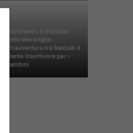
Esplorando il Giardino
delle Meraviglie:
Un’avventura tra Baobab e
Piante Insettivore per i
Bambini