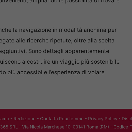
onvenienti, ampliando le possibilità di trovare
 anche la navigazione in modalità anonima per
egate alle ricerche ripetute, oltre alla scelta
i aggiuntivi. Sono dettagli apparentemente
iscono a costruire un viaggio più sostenibile
o più accessibile l’esperienza di volare
iamo
-
Redazione
-
Contatta Pourfemme
-
Privacy Policy
-
Disc
365 SRL - Via Nicola Marchese 10, 00141 Roma (RM) - Codice Fi