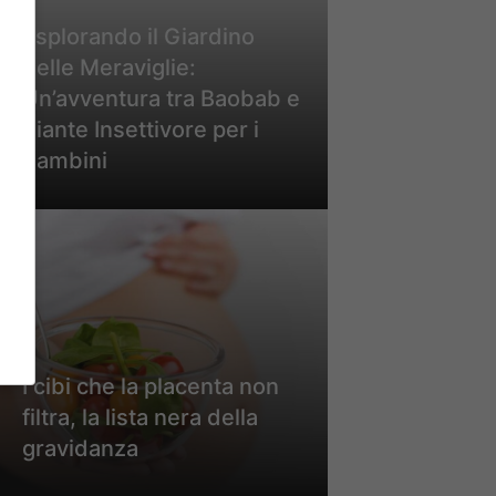
Esplorando il Giardino
delle Meraviglie:
Un’avventura tra Baobab e
Piante Insettivore per i
Bambini
I cibi che la placenta non
filtra, la lista nera della
gravidanza