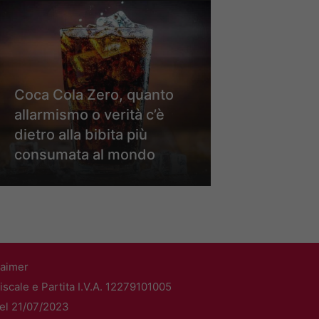
Coca Cola Zero, quanto
allarmismo o verità c’è
dietro alla bibita più
consumata al mondo
laimer
scale e Partita I.V.A. 12279101005
del 21/07/2023