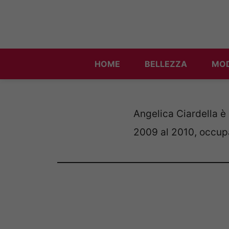
Vai
al
contenuto
HOME
BELLEZZA
MO
Angelica Ciardella è
2009 al 2010, occup