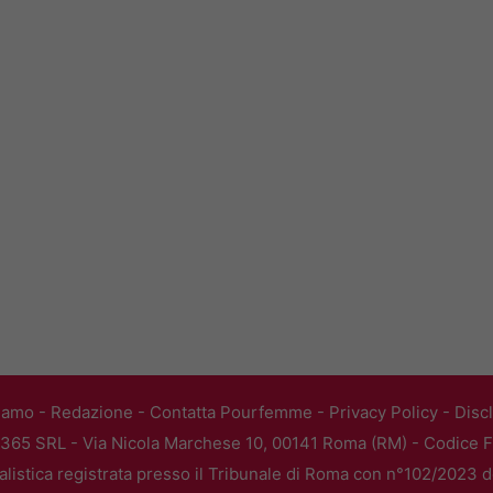
iamo
-
Redazione
-
Contatta Pourfemme
-
Privacy Policy
-
Disc
365 SRL - Via Nicola Marchese 10, 00141 Roma (RM) - Codice Fi
alistica registrata presso il Tribunale di Roma con n°102/2023 