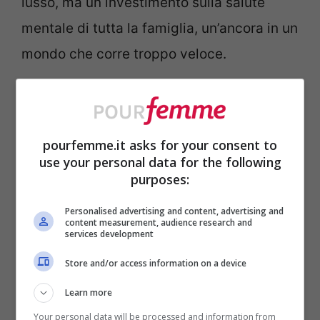
lusso, ma un investimento sulla salute
mentale di tutta la famiglia, un’ancora in un
mondo che corre troppo veloce.
Come organizzare l’angolo
lettura in casa per tutta la
famiglia?
pourfemme.it asks for your consent to
use your personal data for the following
purposes:
Per creare un
angolo lettura
che funzioni
per tutti, non servono metri quadri né
Personalised advertising and content, advertising and
content measurement, audience research and
services development
arredi costosi. Basta un punto tranquillo
della casa,
lontano da rumori e distrazioni
,
Store and/or access information on a device
possibilmente vicino a una finestra per
Learn more
sfruttare la luce naturale. Gli elementi
Your personal data will be processed and information from