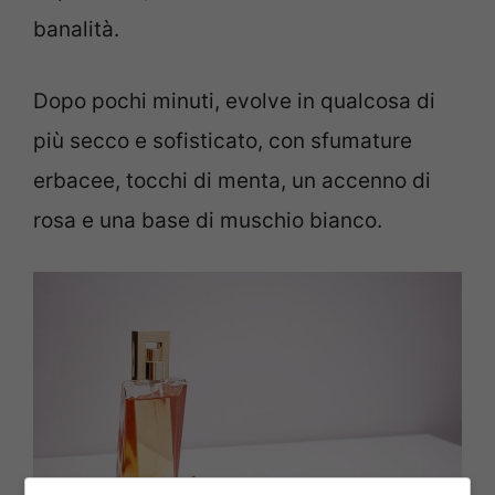
banalità.
Dopo pochi minuti, evolve in qualcosa di
più secco e sofisticato, con sfumature
erbacee, tocchi di menta, un accenno di
rosa e una base di muschio bianco.