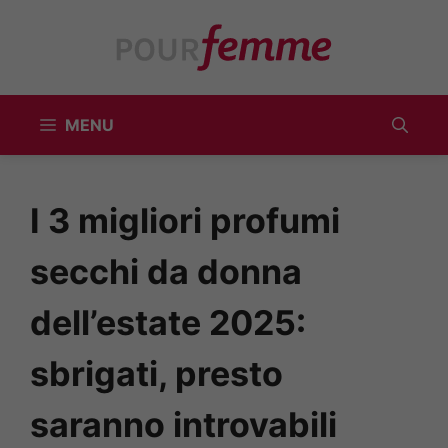
Vai
al
contenuto
MENU
I 3 migliori profumi
secchi da donna
dell’estate 2025:
sbrigati, presto
saranno introvabili