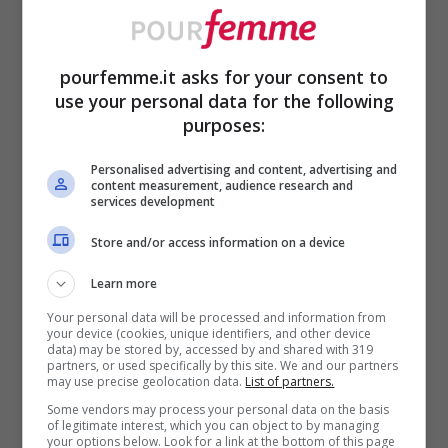
pourfemme.it asks for your consent to
I migliori 3 profumi secchi da donna dell’estate 2025 –
use your personal data for the following
pourfemme.it
purposes:
È la scelta ideale per chi non sopporta le
Personalised advertising and content, advertising and
content measurement, audience research and
fragranze dolci o floreali, ma vuole
services development
comunque lasciare il segno con un
Store and/or access information on a device
profumo inaspettato. Inoltre, ha fatto molto
Learn more
parlare i creator specializzati in profumi su
Your personal data will be processed and information from
your device (cookies, unique identifiers, and other device
Tik Tok.
data) may be stored by, accessed by and shared with 319
partners, or used specifically by this site. We and our partners
may use precise geolocation data.
List of partners.
“Gaiac 10”
di Le Labo è una
fragranza di
Some vendors may process your personal data on the basis
of legitimate interest, which you can object to by managing
nicchia
che ha conquistato lo status di
your options below. Look for a link at the bottom of this page