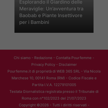
Esplorando il Giardino delle
Meraviglie: Un’avventura tra
Baobab e Piante Insettivore
per i Bambini
Chi siamo
-
Redazione
-
Contatta Pourfemme
-
Privacy Policy
-
Disclaimer
Pourfemme.it di proprietà di WEB 365 SRL - Via Nicola
Marchese 10, 00141 Roma (RM) - Codice Fiscale e
Partita I.V.A. 12279101005
Testata Giornalistica registrata presso il Tribunale di
Roma con n°102/2023 del 21/07/2023
Copyright ©2026 - Tutti i diritti riservati -