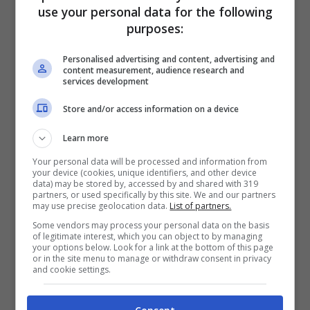
elastica e contribuisce a preservare la
use your personal data for the following
purposes:
salute dell’unghia naturale, che
rappresenta la base della ricostruzione.
Personalised advertising and content, advertising and
content measurement, audience research and
services development
Durante le faccende domestiche è
Store and/or access information on a device
consigliabile indossare guanti protettivi,
Learn more
soprattutto quando si utilizzano detergenti
Your personal data will be processed and information from
your device (cookies, unique identifiers, and other device
aggressivi o prodotti chimici.
data) may be stored by, accessed by and shared with 319
partners, or used specifically by this site. We and our partners
may use precise geolocation data.
List of partners.
Attenzione alla ricrescita e alla
Some vendors may process your personal data on the basis
of legitimate interest, which you can object to by managing
manutenzione
your options below. Look for a link at the bottom of this page
or in the site menu to manage or withdraw consent in privacy
and cookie settings.
Con il passare delle settimane l’unghia