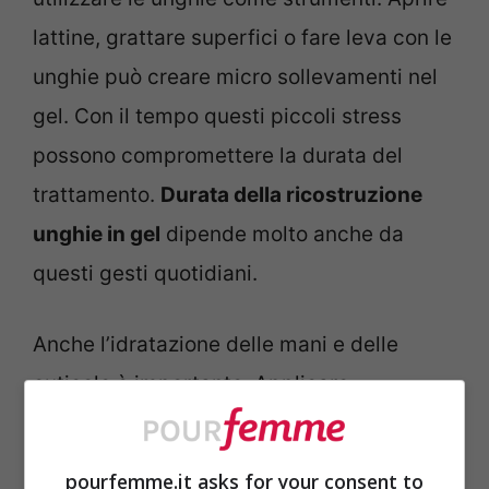
lattine, grattare superfici o fare leva con le
unghie può creare micro sollevamenti nel
gel. Con il tempo questi piccoli stress
possono compromettere la durata del
trattamento.
Durata della ricostruzione
unghie in gel
dipende molto anche da
questi gesti quotidiani.
Anche l’idratazione delle mani e delle
cuticole è importante. Applicare
regolarmente olio per cuticole o creme
nutrienti aiuta a mantenere la pelle
pourfemme.it asks for your consent to