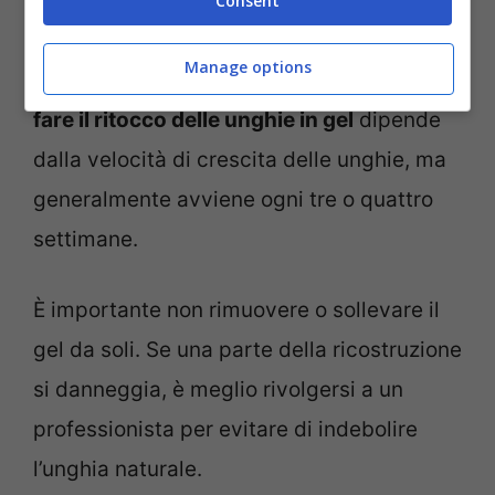
naturale cresce e il gel si sposta verso la
Consent
punta. Questo processo è normale e rende
Manage options
necessario il ritocco periodico.
Quando
fare il ritocco delle unghie in gel
dipende
dalla velocità di crescita delle unghie, ma
generalmente avviene ogni tre o quattro
settimane.
È importante non rimuovere o sollevare il
gel da soli. Se una parte della ricostruzione
si danneggia, è meglio rivolgersi a un
professionista per evitare di indebolire
l’unghia naturale.