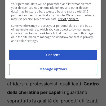
Your personal data will be processed and information from
your device (cookies, unique identifiers, and other device
I possibili contro da considerare
data) may be stored by, accessed by and shared with 319
partners, or used specifically by this site. We and our partners
may use precise geolocation data.
List of partners.
Nonostante i benefici, il trattamento alla
Some vendors may process your personal data on the basis
of legitimate interest, which you can object to by managing
cheratina non è privo di aspetti da
your options below. Look for a link at the bottom of this page
or in the site menu to manage or withdraw consent in privacy
valutare. Alcune formulazioni utilizzate in
and cookie settings.
passato contenevano sostanze che, se
Consent
presenti in quantità elevate, potevano
risultare irritanti. Oggi molti prodotti sono
Manage options
stati riformulati, ma è sempre importante
affidarsi a professionisti qualificati.
Contro
della cheratina per capelli
riguardano
soprattutto la qualità dei prodotti utilizzati.