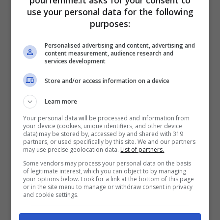
Un passaggio strategico è il massaggio.
use your personal data for the following
Anche solo due o tre minuti di manualità,
purposes:
con movimenti dal centro verso l’esterno,
Personalised advertising and content, advertising and
content measurement, audience research and
stimolano la microcircolazione e regalano
services development
un effetto più disteso e tonico.
Store and/or access information on a device
Learn more
Idratazione mirata e effetto glow
Your personal data will be processed and information from
your device (cookies, unique identifiers, and other device
Dopo aver preparato la pelle, è il momento
data) may be stored by, accessed by and shared with 319
partners, or used specifically by this site. We and our partners
may use precise geolocation data.
List of partners.
di concentrarsi sull’idratazione. Un siero
Some vendors may process your personal data on the basis
illuminante con vitamina C o acido
of legitimate interest, which you can object to by managing
your options below. Look for a link at the bottom of this page
ialuronico dona immediata freschezza e
or in the site menu to manage or withdraw consent in privacy
and cookie settings.
aiuta a rimpolpare i tratti. La scelta di