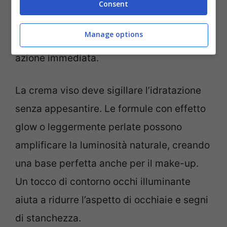
texture leggere evita l’effetto lucido e
Consent
favorisce l’assorbimento rapido.
Skin care
Manage options
pre evento
significa puntare su prodotti ad
azione immediata.
La crema viso deve sigillare l’idratazione
senza appesantire. Le formule con effetto
glow o leggermente perlate possono
amplificare la luminosità naturale, creando
una base perfetta anche per il make-up.
Un tocco di contorno occhi illuminante
aiuta a ridurre l’aspetto di occhiaie e segni
di stanchezza.