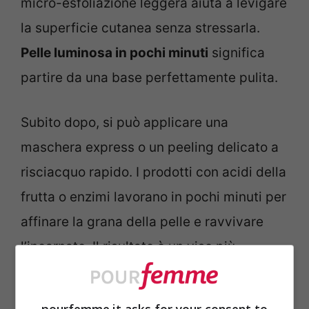
micro-esfoliazione leggera aiuta a levigare
la superficie cutanea senza stressarla.
Pelle luminosa in pochi minuti
significa
partire da una base perfettamente pulita.
Subito dopo, si può applicare una
maschera express o un peeling delicato a
risciacquo rapido. I prodotti con acidi della
frutta o enzimi lavorano in pochi minuti per
affinare la grana della pelle e ravvivare
l’incarnato. Il risultato è un viso più
uniforme e compatto.
pourfemme.it asks for your consent to